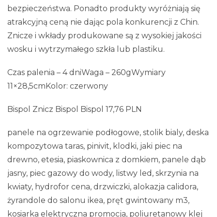
bezpieczeństwa. Ponadto produkty wyróżniają się
atrakcyjną ceną nie dając pola konkurencji z Chin.
Znicze i wkłady produkowane są z wysokiej jakości
wosku i wytrzymałego szkła lub plastiku.
Czas palenia – 4 dniWaga – 260gWymiary
11×28,5cmKolor: czerwony
Bispol Znicz Bispol Bispol 17,76 PLN
panele na ogrzewanie podłogowe, stolik bialy, deska
kompozytowa taras, pinivit, klodki, jaki piec na
drewno, etesia, piaskownica z domkiem, panele dąb
jasny, piec gazowy do wody, listwy led, skrzynia na
kwiaty, hydrofor cena, drzwiczki, alokazja calidora,
żyrandole do salonu ikea, pręt gwintowany m3,
kosiarka elektryczna promocja, poliuretanowy klej