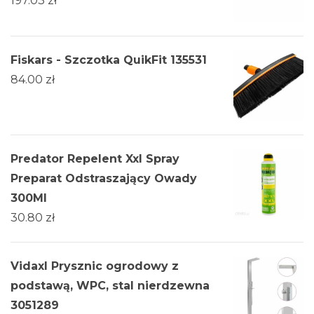
197.03
zł
Fiskars - Szczotka QuikFit 135531
84.00
zł
Predator Repelent Xxl Spray
Preparat Odstraszający Owady
300Ml
30.80
zł
Vidaxl Prysznic ogrodowy z
podstawą, WPC, stal nierdzewna
3051289