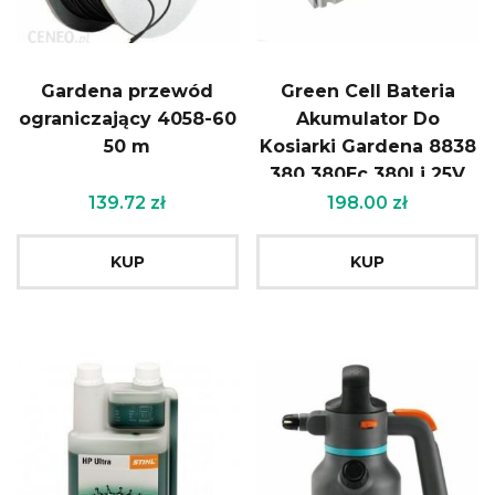
Gardena przewód
Green Cell Bateria
ograniczający 4058-60
Akumulator Do
50 m
Kosiarki Gardena 8838
380 380Ec 380Li 25V
4Ah Samsung Pt103
139.72
zł
198.00
zł
KUP
KUP