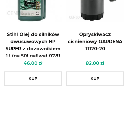
Stihl Olej do silników
Opryskiwacz
dwusuwowych HP
ciśnieniowy GARDENA
SUPER z dozownikiem
11120-20
1 l (na 50l paliwa) 0781
319 8061
46.00
zł
82.00
zł
KUP
KUP