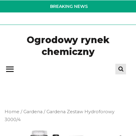
Skip
BREAKING NEWS
to
the
content
Ogrodowy rynek
chemiczny
Home
/
Gardena
/ Gardena Zestaw Hydroforowy
3000/4