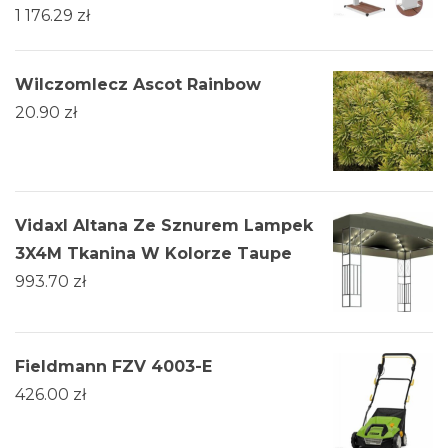
1 176.29
zł
Wilczomlecz Ascot Rainbow
20.90
zł
Vidaxl Altana Ze Sznurem Lampek
3X4M Tkanina W Kolorze Taupe
993.70
zł
Fieldmann FZV 4003-E
426.00
zł