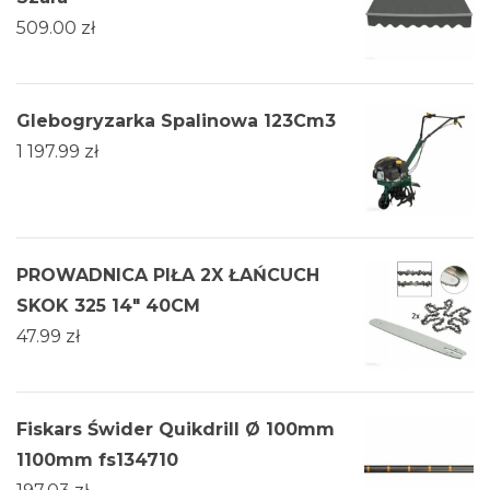
509.00
zł
Glebogryzarka Spalinowa 123Cm3
1 197.99
zł
PROWADNICA PIŁA 2X ŁAŃCUCH
SKOK 325 14" 40CM
47.99
zł
Fiskars Świder Quikdrill Ø 100mm
1100mm fs134710