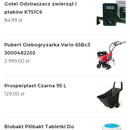
Gotel Odstraszacz zwierząt i
ptaków K751C6
84.99
zł
Pubert Glebogryzarka Vario 65Bc3
3000482202
2 999.00
zł
Prosperplast Czarna 95 L
129.00
zł
Biobakt Pillbakt Tabletki Do