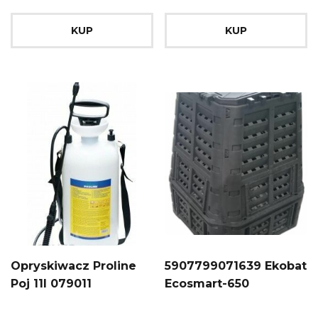
KUP
KUP
Opryskiwacz Proline
5907799071639 Ekobat
Poj 11l 079011
Ecosmart-650