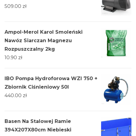
509.00
zł
Ampol-Merol Karol Smoleński
Nawóz Siarczan Magnezu
Rozpuszczalny 2kg
10.90
zł
IBO Pompa Hydroforowa WZI 750 +
Zbiornik Ciśnieniowy 50l
440.00
zł
Basen Na Stalowej Ramie
394X207X80cm Niebieski