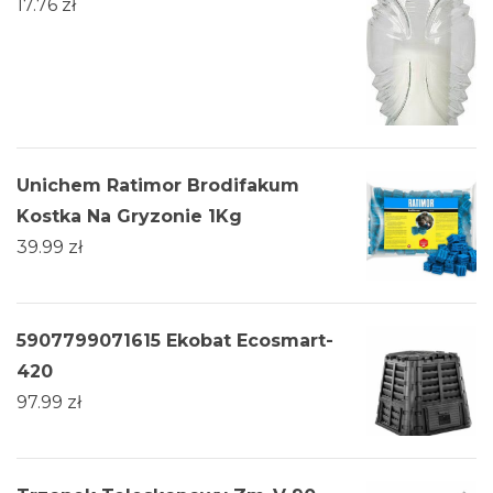
17.76
zł
Unichem Ratimor Brodifakum
Kostka Na Gryzonie 1Kg
39.99
zł
5907799071615 Ekobat Ecosmart-
420
97.99
zł