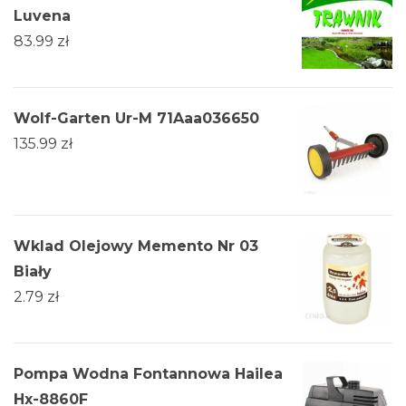
Luvena
83.99
zł
Wolf-Garten Ur-M 71Aaa036650
135.99
zł
Wklad Olejowy Memento Nr 03
Biały
2.79
zł
Pompa Wodna Fontannowa Hailea
Hx-8860F