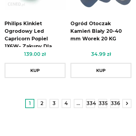
Philips Kinkiet
Ogród Otoczak
Ogrodowy Led
Kamień Biały 20-40
Capricorn Popiel
mm Worek 20 KG
1X6W- Zakupy Dla
Domu I Biura
139.00
zł
34.99
zł
KUP
KUP
1
2
3
4
…
334
335
336