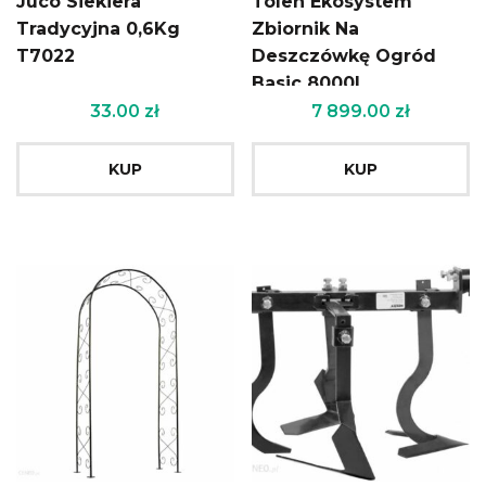
Juco Siekiera
Tolen Ekosystem
Tradycyjna 0,6Kg
Zbiornik Na
T7022
Deszczówkę Ogród
Basic 8000L
33.00
zł
7 899.00
zł
KUP
KUP