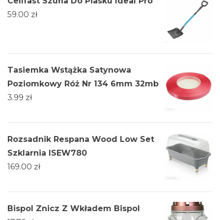
Cellfast Szufla Do Piasku Ideal Pro
59.00
zł
Tasiemka Wstążka Satynowa
Poziomkowy Róż Nr 134 6mm 32mb
3.99
zł
Rozsadnik Respana Wood Low Set
Szklarnia ISEW780
169.00
zł
Bispol Znicz Z Wkładem Bispol