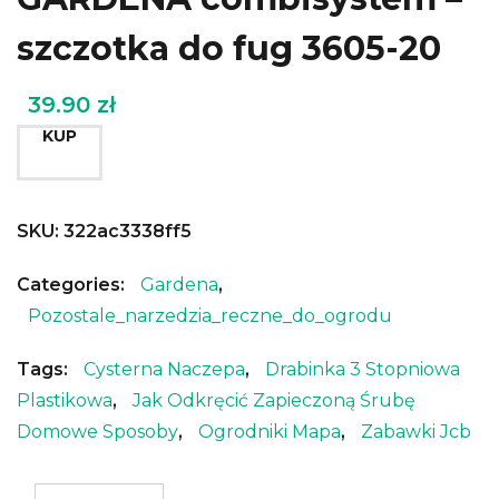
szczotka do fug 3605-20
39.90
zł
KUP
SKU:
322ac3338ff5
Categories:
Gardena
,
Pozostale_narzedzia_reczne_do_ogrodu
Tags:
Cysterna Naczepa
,
Drabinka 3 Stopniowa
Plastikowa
,
Jak Odkręcić Zapieczoną Śrubę
Domowe Sposoby
,
Ogrodniki Mapa
,
Zabawki Jcb