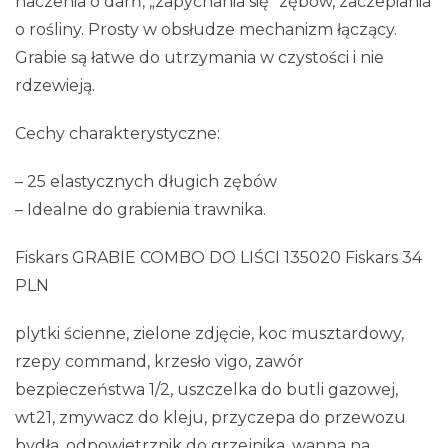
haczenia o darń, „zapychania się” zębów, zaczepiania
o rośliny. Prosty w obsłudze mechanizm łączący.
Grabie są łatwe do utrzymania w czystości i nie
rdzewieją.
Cechy charakterystyczne:
– 25 elastycznych długich zębów
– Idealne do grabienia trawnika.
Fiskars GRABIE COMBO DO LIŚCI 135020 Fiskars 34
PLN
plytki ścienne, zielone zdjęcie, koc musztardowy,
rzepy command, krzesło vigo, zawór
bezpieczeństwa 1/2, uszczelka do butli gazowej,
wt21, zmywacz do kleju, przyczepa do przewozu
bydła, odpowietrznik do grzejnika, wanna na