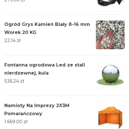
Ogród Grys Kamień Biały 8-16 mm
Worek 20 KG
22.14
zł
Fontanna ogrodowa Led ze stali
nierdzewnej, kula
536.24
zł
Namioty Na Imprezy 2X3M
Pomarańczowy
1 669.00
zł