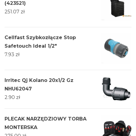
(423521)
251.07
zł
Cellfast Szybkozłącze Stop
Safetouch Ideal 1/2"
7.93
zł
Irritec Qj Kolano 20x1/2 Gz
NHU62047
2.90
zł
PLECAK NARZĘDZIOWY TORBA
MONTERSKA
275.00
zł