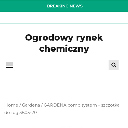
Skip
BREAKING NEWS
to
the
content
Ogrodowy rynek
chemiczny
Home
/
Gardena
/ GARDENA combisystem – szczotka
do fug 3605-20