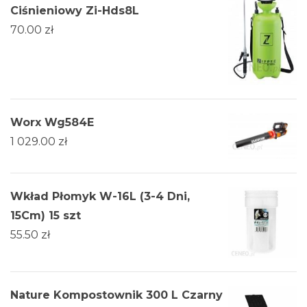
Ciśnieniowy Zi-Hds8L
70.00
zł
Worx Wg584E
1 029.00
zł
Wkład Płomyk W-16L (3-4 Dni,
15Cm) 15 szt
55.50
zł
Nature Kompostownik 300 L Czarny