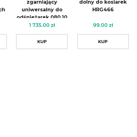
zgarniający
dolny do kosiarek
ch
uniwersalny do
HRG466
odśnieżarek 080.10
-20
1 735.00
zł
99.00
zł
KUP
KUP