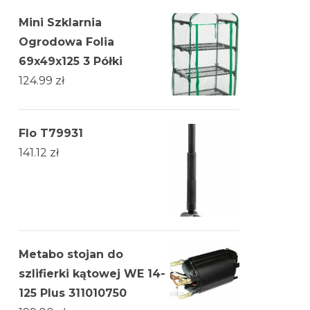
Mini Szklarnia
Ogrodowa Folia
69x49x125 3 Półki
124.99
zł
Flo T79931
141.12
zł
Metabo stojan do
szlifierki kątowej WE 14-
125 Plus 311010750