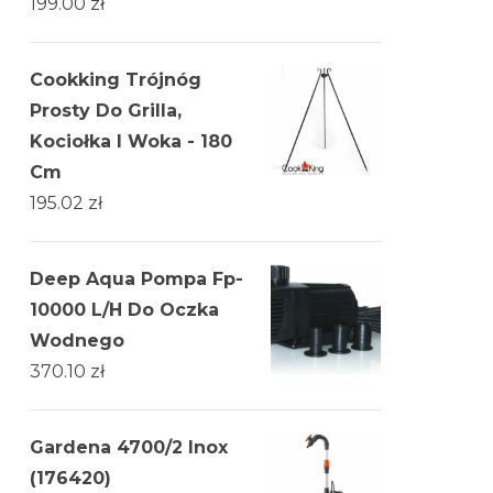
199.00
zł
Cookking Trójnóg
Prosty Do Grilla,
Kociołka I Woka - 180
Cm
195.02
zł
Deep Aqua Pompa Fp-
10000 L/H Do Oczka
Wodnego
370.10
zł
Gardena 4700/2 Inox
(176420)