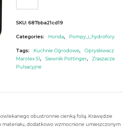
SKU:
687bba21cd19
Categories:
Honda
,
Pompy_i_hydrofory
Tags:
Kuchnie Ogrodowe
,
Opryskiwacz
Marolex 5l
,
Siewnik Pottinger
,
Zraszacze
Pulsacyjne
wlekanego obustronnie cienką folią. Krawędzie
o materiału, dodatkowo wzmocnione umieszczonym