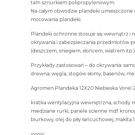
tam sznurkiem polipropylenowym.
Na całym obwodzie plandeki umieszczone c
mocowania plandeki.
Plandeki ochronne stosuje się wewnątrz 
okrywania i zabezpieczania przedmiotów 
(deszczem, śniegiem, słońcem, wiatrem itp.)
Przykłady zastosowań – do okrywania: samo
drewna, węgla, stogów słomy, basenów, meb
Agromen Plandeka 12X20 Niebieska Vorel 
kratka wentylacyjna wewnętrzna, schody m
miedziane rurki, panele ścienne mdf krono
biurkowy, olej do piły łańcuchowej, makita 
yyyyy