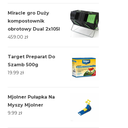
Miracle gro Duży
kompostownik
obrotowy Dual 2x105l
459.00
zł
Target Preparat Do
Szamb 500g
19.99
zł
Mjolner Pułapka Na
Myszy Mjolner
9.99
zł