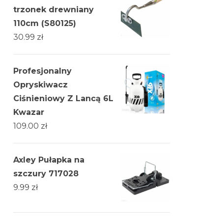
trzonek drewniany
110cm (S80125)
30.99
zł
Profesjonalny
Opryskiwacz
Ciśnieniowy Z Lancą 6L
Kwazar
109.00
zł
Axley Pułapka na
szczury 717028
9.99
zł