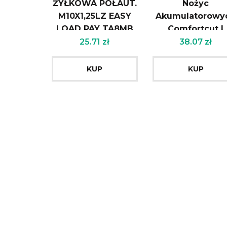
ŻYŁKOWA PÓŁAUT.
Nożyc
M10X1,25LZ EASY
Akumulatorowy
LOAD PAY TA8MB
Comfortcut I
Classic Cut 9861
25.71
zł
38.07
zł
KUP
KUP