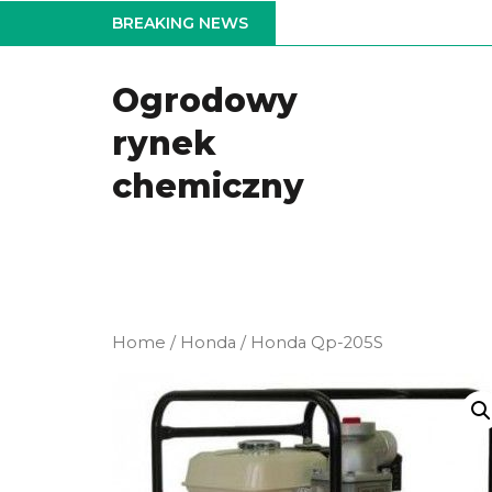
Skip
BREAKING NEWS
to
the
Ogrodowy
content
rynek
chemiczny
Home
/
Honda
/ Honda Qp-205S