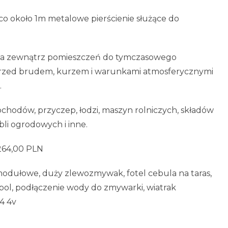
o około 1m metalowe pierścienie służące do
i na zewnątrz pomieszczeń do tymczasowego
przed brudem, kurzem i warunkami atmosferycznymi
.
chodów, przyczep, łodzi, maszyn rolniczych, składów
li ogrodowych i inne.
264,00 PLN
odułowe, duży zlewozmywak, fotel cebula na taras,
pol, podłączenie wody do zmywarki, wiatrak
14 4v