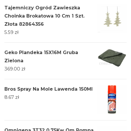
Tajemniczy Ogród Zawieszka
Choinka Brokatowa 10 Cm 1 Szt.
Złota 82864356
5.59
zł
Geko Plandeka 15X16M Gruba
Zielona
369.00
zł
Bros Spray Na Mole Lawenda 150Ml
8.67
zł
Omnigena 3T32 0,75Kw Om Pompa