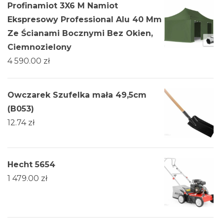
Profinamiot 3X6 M Namiot
Ekspresowy Professional Alu 40 Mm
Ze Ścianami Bocznymi Bez Okien,
Ciemnozielony
4 590.00
zł
Owczarek Szufelka mała 49,5cm
(B053)
12.74
zł
Hecht 5654
1 479.00
zł