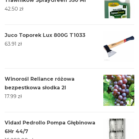
Trawników SprayGreen 950 Ml
42.50
zł
Juco Toporek Lux 800G T1033
63.91
zł
Winorośl Reliance różowa
bezpestkowa słodka 2l
17.99
zł
Vidaxl Pedrollo Pompa Głębinowa
6Hr 44/7