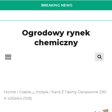
Skip
BREAKING NEWS
to
the
content
Ogrodowy rynek
chemiczny
Home
/
Grabie_i_motyki
/ Kard Z Taśmy Oprawione 290
X 435Mm (109)