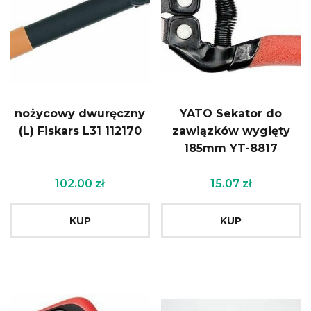
nożycowy dwuręczny
YATO Sekator do
(L) Fiskars L31 112170
zawiązków wygięty
185mm YT-8817
102.00
zł
15.07
zł
KUP
KUP