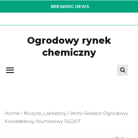
Skip
BREAKING NEWS
to
the
content
Ogrodowy rynek
chemiczny
Home
/
Nozyce_i_sekatory
/ Verto Sekator Ogrodowy
Kowadełowy Aluminiowy 15G207