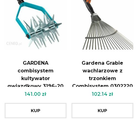
GARDENA
Gardena Grabie
combisystem
wachlarzowe z
kultywator
trzonkiem
gwiazdkowy 3196-20
Combisystem 0302220
141.00
zł
102.14
zł
KUP
KUP