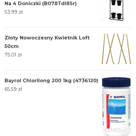
Na 4 Doniczki (B078Tdl8Sr)
53.99
zł
Złoty Nowoczesny Kwietnik Loft
50cm
75.01
zł
Bayrol Chlorilong 200 1kg (4736120)
65.59
zł