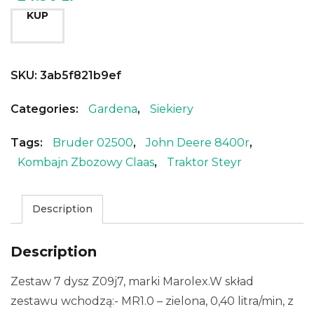
KUP
SKU:
3ab5f821b9ef
Categories:
Gardena
,
Siekiery
Tags:
Bruder 02500
,
John Deere 8400r
,
Kombajn Zbozowy Claas
,
Traktor Steyr
Description
Description
Zestaw 7 dysz Z09j7, marki Marolex.W skład
zestawu wchodzą:- MR1.0 – zielona, 0,40 litra/min, z