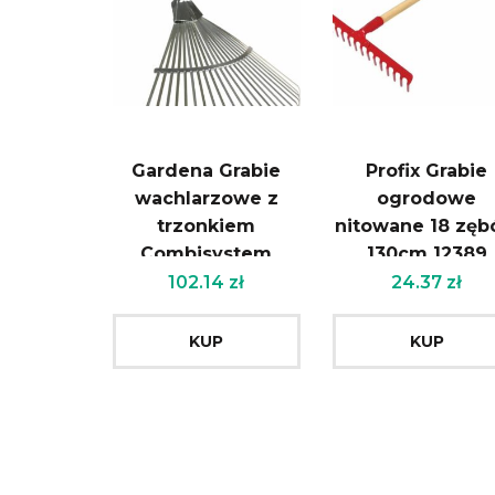
Gardena Grabie
Profix Grabie
wachlarzowe z
ogrodowe
trzonkiem
nitowane 18 zę
Combisystem
130cm 12389
0302220
102.14
zł
24.37
zł
KUP
KUP