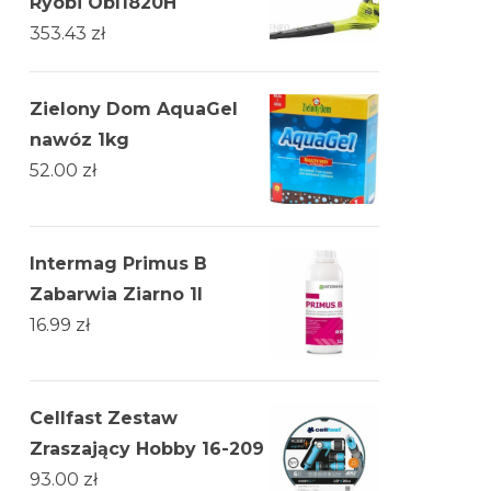
Ryobi Obl1820H
353.43
zł
Zielony Dom AquaGel
nawóz 1kg
52.00
zł
Intermag Primus B
Zabarwia Ziarno 1l
16.99
zł
Cellfast Zestaw
Zraszający Hobby 16-209
93.00
zł