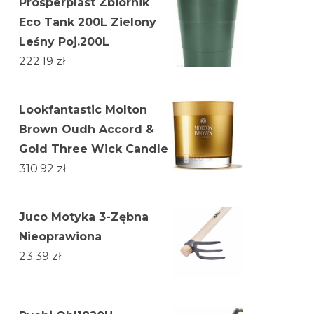
Prosperplast Zbiornik
Eco Tank 200L Zielony
Leśny Poj.200L
222.19
zł
Lookfantastic Molton
Brown Oudh Accord &
Gold Three Wick Candle
310.92
zł
Juco Motyka 3-Zębna
Nieoprawiona
23.39
zł