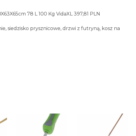
40X63X65cm 78 L 100 Kg VidaXL 397,81 PLN
e, siedzisko prysznicowe, drzwi z futryną, kosz na