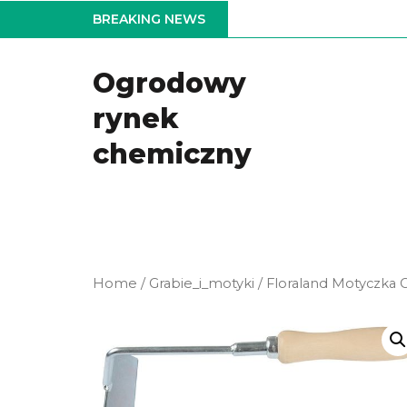
Skip
BREAKING NEWS
to
the
Ogrodowy
content
rynek
chemiczny
Home
/
Grabie_i_motyki
/ Floraland Motyczka 