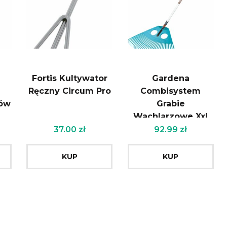
Fortis Kultywator
Gardena
Ręczny Circum Pro
Combisystem
bów
Grabie
Wachlarzowe Xxl
77Cm 3015-30
37.00
zł
92.99
zł
KUP
KUP