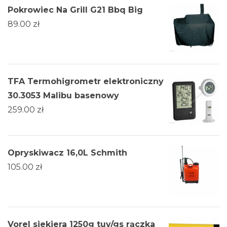
Pokrowiec Na Grill G21 Bbq Big
89.00
zł
TFA Termohigrometr elektroniczny
30.3053 Malibu basenowy
259.00
zł
Opryskiwacz 16,0L Schmith
105.00
zł
Vorel siekiera 1250g tuv/gs rączka