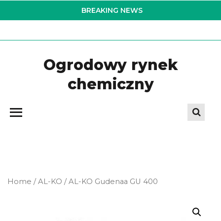
Skip
BREAKING NEWS
to
the
content
Ogrodowy rynek
chemiczny
Home
/
AL-KO
/ AL-KO Gudenaa GU 400