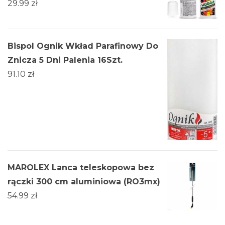
29.99
zł
Bispol Ognik Wkład Parafinowy Do
Znicza 5 Dni Palenia 16Szt.
91.10
zł
MAROLEX Lanca teleskopowa bez
rączki 300 cm aluminiowa (RO3mx)
54.99
zł