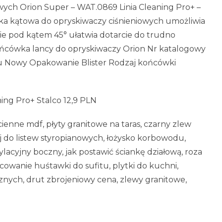
ych Orion Super – WAT.0869 Linia Cleaning Pro+ –
ka kątowa do opryskiwaczy ciśnieniowych umożliwia
cie pod kątem 45° ułatwia dotarcie do trudno
Końcówka lancy do opryskiwaczy Orion Nr katalogowy
łu Nowy Opakowanie Blister Rodzaj końcówki
ng Pro+ Stalco 12,9 PLN
enne mdf, płyty granitowe na taras, czarny zlew
j do listew styropianowych, łożysko korbowodu,
cyjny boczny, jak postawić ściankę działową, roza
cowanie huśtawki do sufitu, plytki do kuchni,
znych, drut zbrojeniowy cena, zlewy granitowe,