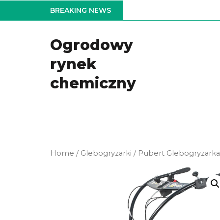
Skip
BREAKING NEWS
to
the
Ogrodowy
content
rynek
chemiczny
Home
/
Glebogryzarki
/ Pubert Glebogryzarka