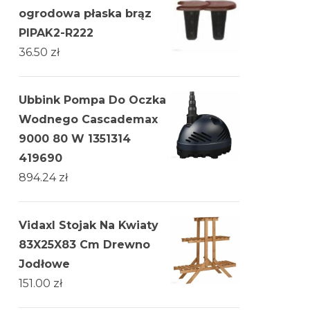
ogrodowa płaska brąz
PIPAK2-R222
36.50
zł
Ubbink Pompa Do Oczka
Wodnego Cascademax
9000 80 W 1351314
419690
894.24
zł
Vidaxl Stojak Na Kwiaty
83X25X83 Cm Drewno
Jodłowe
151.00
zł