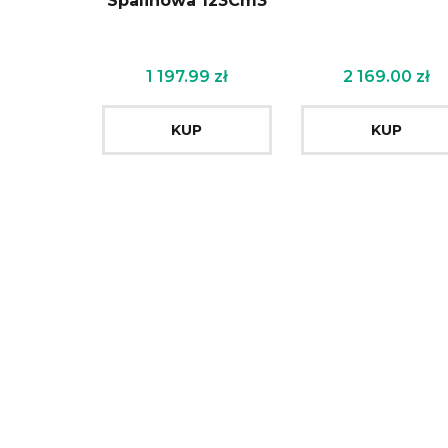
Spalinowa 123Cm3
1 197.99
zł
2 169.00
zł
KUP
KUP