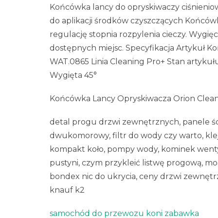
Końcówka lancy do opryskiwaczy ciśnieniow
do aplikacji środków czyszczących Końców
regulację stopnia rozpylenia cieczy. Wygię
dostępnych miejsc. Specyfikacja Artykuł 
WAT.0865 Linia Cleaning Pro+ Stan artyku
Wygięta 45°
Końcówka Lancy Opryskiwacza Orion Cleani
detal progu drzwi zewnętrznych, panele ści
dwukomorowy, filtr do wody czy warto, kle
kompakt koło, pompy wody, kominek wentyla
pustyni, czym przykleić listwę progową, mo
bondex nic do ukrycia, ceny drzwi zewnętr
knauf k2
samochód do przewozu koni zabawka