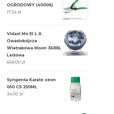
OGRODOWY (40006)
17.24
zł
Vidaxl Mo El L A
Owadobójcza
Wiatrakowa Moon 3688L
Ledowa
649.00
zł
Syngenta Karate zeon
050 CS 250ML
34.00
zł