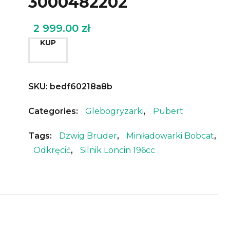
3000482202
2 999.00
zł
KUP
SKU:
bedf60218a8b
Categories:
Glebogryzarki
,
Pubert
Tags:
Dzwig Bruder
,
Miniładowarki Bobcat
,
Odkręcić
,
Silnik Loncin 196cc