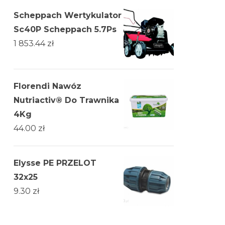
Scheppach Wertykulator
Sc40P Scheppach 5.7Ps
1 853.44
zł
Florendi Nawóz
Nutriactiv® Do Trawnika
4Kg
44.00
zł
Elysse PE PRZELOT
32x25
9.30
zł