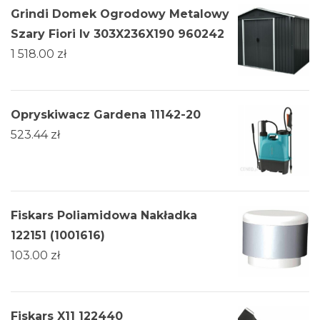
Grindi Domek Ogrodowy Metalowy
Szary Fiori Iv 303X236X190 960242
1 518.00
zł
Opryskiwacz Gardena 11142-20
523.44
zł
Fiskars Poliamidowa Nakładka
122151 (1001616)
103.00
zł
Fiskars X11 122440