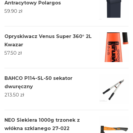
Antracytowy Polargos
59.90
zł
Opryskiwacz Venus Super 360° 2L
Kwazar
57.50
zł
BAHCO P114-SL-50 sekator
dwuręczny
213.50
zł
NEO Siekiera 1000g trzonek z
włókna szklanego 27-022