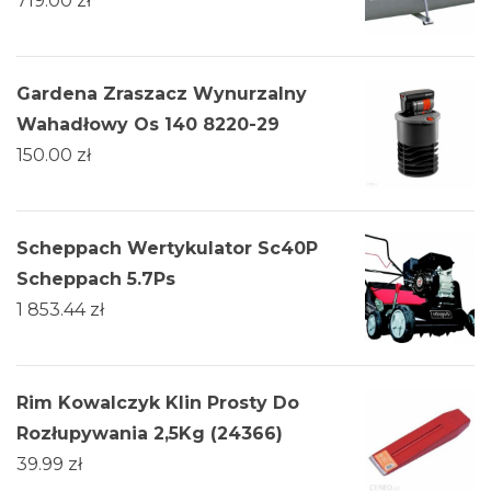
719.00
zł
Gardena Zraszacz Wynurzalny
Wahadłowy Os 140 8220-29
150.00
zł
Scheppach Wertykulator Sc40P
Scheppach 5.7Ps
1 853.44
zł
Rim Kowalczyk Klin Prosty Do
Rozłupywania 2,5Kg (24366)
39.99
zł