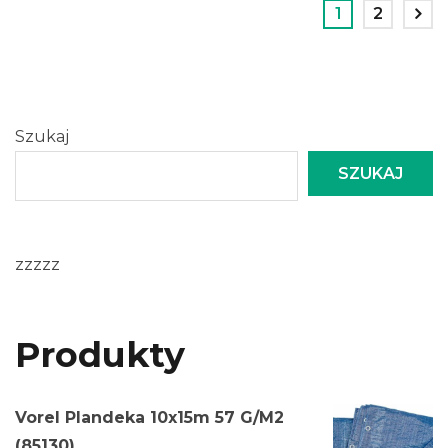
1
2
Szukaj
SZUKAJ
zzzzz
Produkty
Vorel Plandeka 10x15m 57 G/M2
(85130)