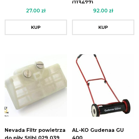
(113477)
27.00
zł
92.00
zł
KUP
KUP
Nevada Filtr powietrza
AL-KO Gudenaa GU
do piły Stihl 029 039
400