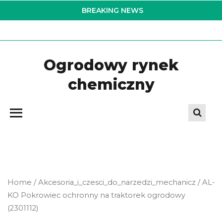
Skip
BREAKING NEWS
to
the
content
Ogrodowy rynek
chemiczny
Home
/
Akcesoria_i_czesci_do_narzedzi_mechanicz
/ AL-
KO Pokrowiec ochronny na traktorek ogrodowy
(2301112)