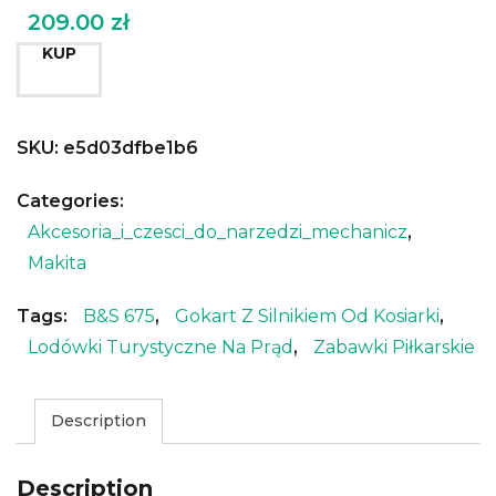
209.00
zł
KUP
SKU:
e5d03dfbe1b6
Categories:
Akcesoria_i_czesci_do_narzedzi_mechanicz
,
Makita
Tags:
B&s 675
,
Gokart Z Silnikiem Od Kosiarki
,
Lodówki Turystyczne Na Prąd
,
Zabawki Piłkarskie
Description
Description