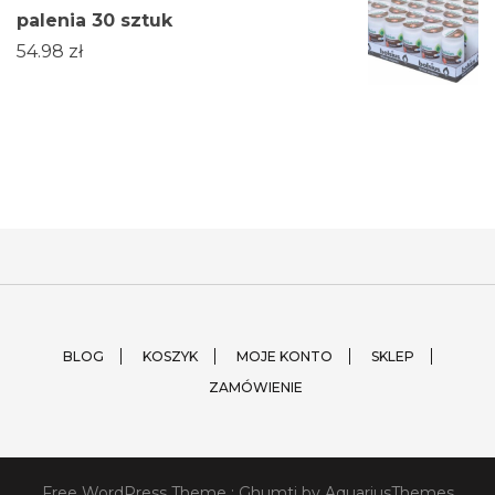
palenia 30 sztuk
54.98
zł
BLOG
KOSZYK
MOJE KONTO
SKLEP
ZAMÓWIENIE
Free WordPress Theme :
Ghumti
by AquariusThemes