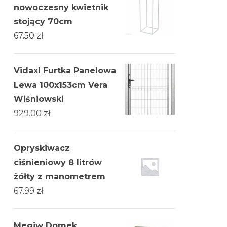
nowoczesny kwietnik
stojący 70cm
67.50
zł
Vidaxl Furtka Panelowa
Lewa 100x153cm Vera
Wiśniowski
929.00
zł
Opryskiwacz
ciśnieniowy 8 litrów
żółty z manometrem
67.99
zł
Megiw Domek