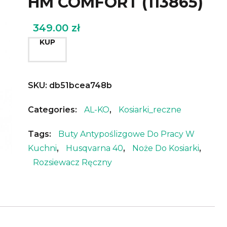
HM COMFORT (113865)
349.00
zł
KUP
SKU:
db51bcea748b
Categories:
AL-KO
,
Kosiarki_reczne
Tags:
Buty Antypoślizgowe Do Pracy W
Kuchni
,
Husqvarna 40
,
Noże Do Kosiarki
,
Rozsiewacz Ręczny