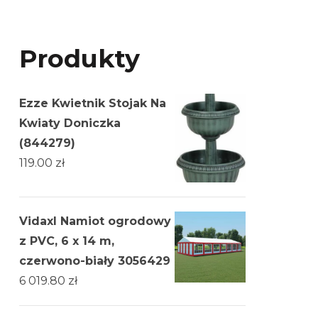
Produkty
Ezze Kwietnik Stojak Na
Kwiaty Doniczka
(844279)
119.00
zł
Vidaxl Namiot ogrodowy
z PVC, 6 x 14 m,
czerwono-biały 3056429
6 019.80
zł