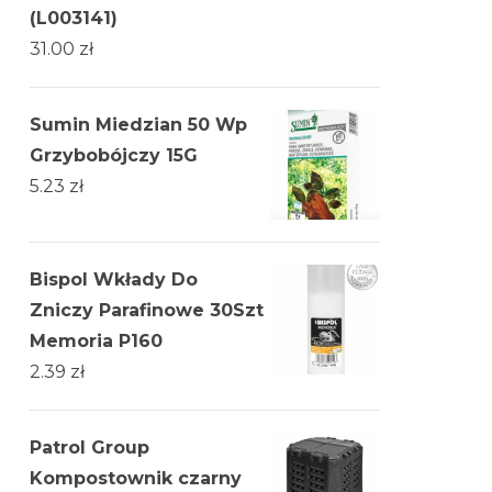
(L003141)
31.00
zł
Sumin Miedzian 50 Wp
Grzybobójczy 15G
5.23
zł
Bispol Wkłady Do
Zniczy Parafinowe 30Szt
Memoria P160
2.39
zł
Patrol Group
Kompostownik czarny