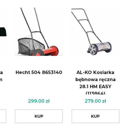
ia
Hecht 504 8653140
AL-KO Kosiarka
m
bębnowa ręczna
28.1 HM EASY
(113864)
299.00
zł
279.00
zł
KUP
KUP