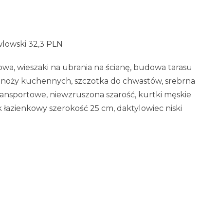
wlowski 32,3 PLN
howa, wieszaki na ubrania na ścianę, budowa tarasu
e noży kuchennych, szczotka do chwastów, srebrna
ransportowe, niewzruszona szarość, kurtki męskie
k łazienkowy szerokość 25 cm, daktylowiec niski