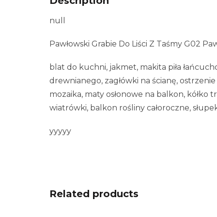
Description
null
Pawłowski Grabie Do Liści Z Taśmy G02 Pa
blat do kuchni, jakmet, makita piła łańcuc
drewnianego, zagłówki na ścianę, ostrzeni
mozaika, maty osłonowe na balkon, kółko t
wiatrówki, balkon rośliny całoroczne, słupe
yyyyy
Related products