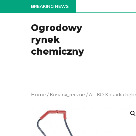
Skip
BREAKING NEWS
to
the
Ogrodowy
content
rynek
chemiczny
Home
/
Kosiarki_reczne
/ AL-KO Kosiarka bęb