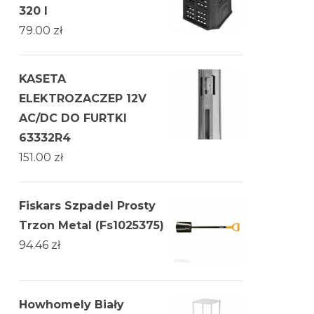
320 l
79.00
zł
KASETA
ELEKTROZACZEP 12V
AC/DC DO FURTKI
63332R4
151.00
zł
Fiskars Szpadel Prosty
Trzon Metal (Fs1025375)
94.46
zł
Howhomely Biały