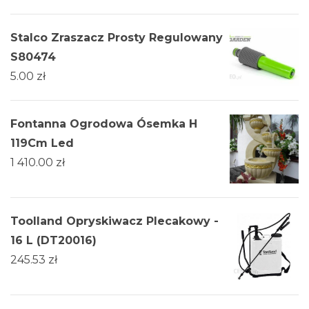
Stalco Zraszacz Prosty Regulowany
S80474
5.00
zł
Fontanna Ogrodowa Ósemka H
119Cm Led
1 410.00
zł
Toolland Opryskiwacz Plecakowy -
16 L (DT20016)
245.53
zł