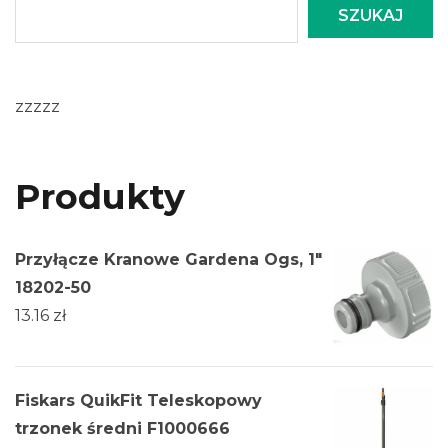
SZUKAJ
zzzzz
Produkty
Przyłącze Kranowe Gardena Ogs, 1"
18202-50
13.16
zł
Fiskars QuikFit Teleskopowy
trzonek średni F1000666