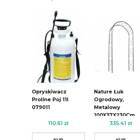
Opryskiwacz
Nature Łuk
Proline Poj 11l
Ogrodowy,
079011
Metalowy
100X37X230Cm
Czarny
110.61
zł
335.41
zł
KUP
KUP