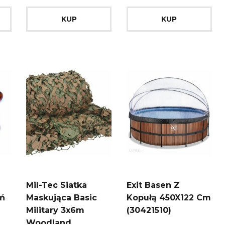
KUP
KUP
Mil-Tec Siatka
Exit Basen Z
eń
Maskująca Basic
Kopułą 450X122 Cm
Military 3x6m
(30421510)
Woodland