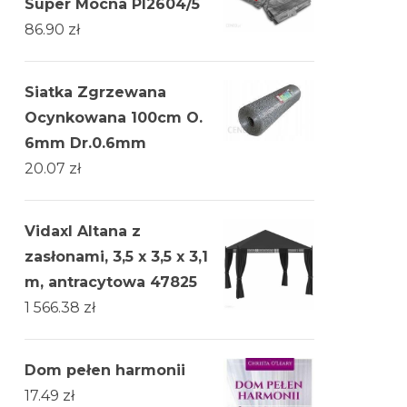
Super Mocna Pl2604/5
86.90
zł
Siatka Zgrzewana
Ocynkowana 100cm O.
6mm Dr.0.6mm
20.07
zł
Vidaxl Altana z
zasłonami, 3,5 x 3,5 x 3,1
m, antracytowa 47825
1 566.38
zł
Dom pełen harmonii
17.49
zł