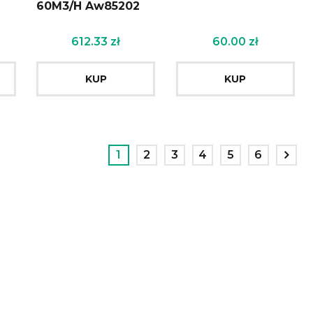
60M3/H Aw85202
612.33
zł
60.00
zł
KUP
KUP
1
2
3
4
5
6