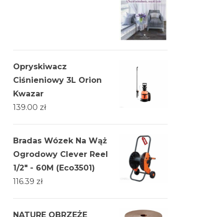
Opryskiwacz
Ciśnieniowy 3L Orion
Kwazar
139.00
zł
Bradas Wózek Na Wąż
Ogrodowy Clever Reel
1/2" - 60M (Eco3501)
116.39
zł
NATURE OBRZEŻE