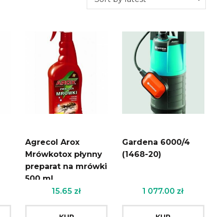
Agrecol Arox
Gardena 6000/4
Mrówkotox płynny
(1468-20)
preparat na mrówki
500 ml
15.65
zł
1 077.00
zł
KUP
KUP