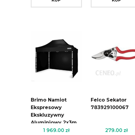
Brimo Namiot
Felco Sekator
Ekspresowy
783929100067
Ekskluzywny
Aluminiowy 2x3m
Czarny
1 969.00
zł
279.00
zł