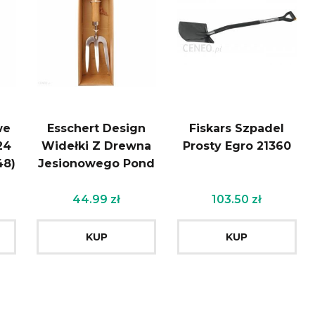
we
Esschert Design
Fiskars Szpadel
24
Widełki Z Drewna
Prosty Egro 21360
48)
Jesionowego Pond
44.99
zł
103.50
zł
KUP
KUP