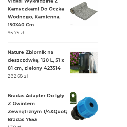
Vidaxl Wykładzina Z
Kamyczkami Do Oczka
Wodnego, Kamienna,
150X40 Cm
95.75
zł
Nature Zbiornik na
deszczówkę, 120 L, 51 x
81 cm, zielony 423514
282.68
zł
Bradas Adapter Do Igły
Z Gwintem
Zewnętrznym 1/4&Quot;
Bradas 7553