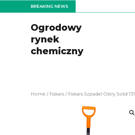
Skip
BREAKING NEWS
to
the
Ogrodowy
content
rynek
chemiczny
Home
/
Fiskars
/ Fiskars Szpadel Ostry Solid 13