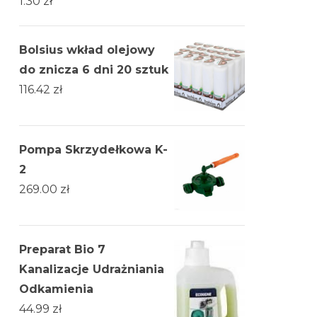
1.30
zł
Bolsius wkład olejowy
do znicza 6 dni 20 sztuk
116.42
zł
Pompa Skrzydełkowa K-
2
269.00
zł
Preparat Bio 7
Kanalizacje Udrażniania
Odkamienia
44.99
zł