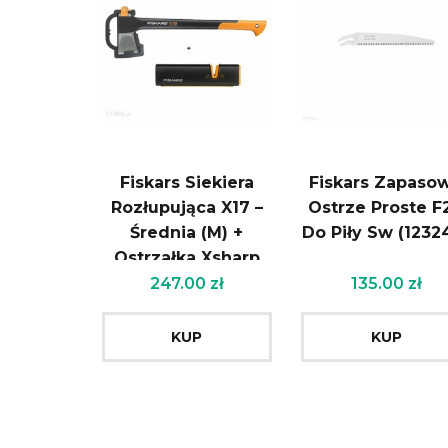
Fiskars Siekiera
Fiskars Zapaso
Rozłupująca X17 –
Ostrze Proste F
Średnia (M) +
Do Piły Sw (1232
Ostrzałka Xsharp
(122460+120740)
247.00
zł
135.00
zł
KUP
KUP