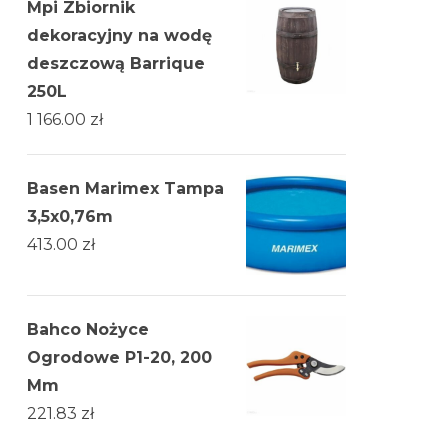
Mpi Zbiornik
dekoracyjny na wodę
deszczową Barrique
250L
1 166.00
zł
Basen Marimex Tampa
3,5x0,76m
413.00
zł
Bahco Nożyce
Ogrodowe P1-20, 200
Mm
221.83
zł