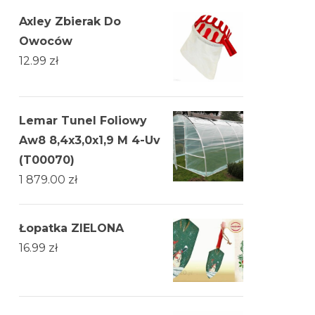
Axley Zbierak Do
Owoców
12.99
zł
Lemar Tunel Foliowy
Aw8 8,4x3,0x1,9 M 4-Uv
(T00070)
1 879.00
zł
Łopatka ZIELONA
16.99
zł