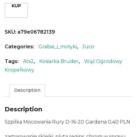
KUP
SKU:
a79e06782139
Categories:
Grabie_i_motyki
,
Juco
Tags:
Ats2
,
Kosiarka Bruder
,
Wąż Ogrodowy
Kropelkowy
Description
Description
Szpilka Mocowania Rury D-16-20 Gardena 0,40 PLN
zastosowanie sklejki, plyta regips, chrom w sprayu