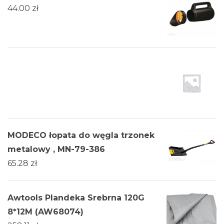
44.00
zł
MODECO łopata do węgla trzonek
metalowy , MN-79-386
65.28
zł
Awtools Plandeka Srebrna 120G
8*12M (AW68074)