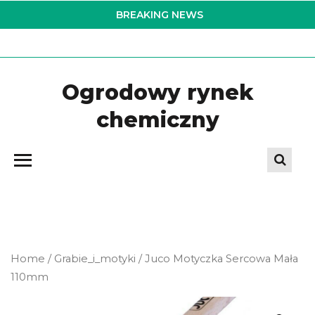
Skip
BREAKING NEWS
to
the
content
Ogrodowy rynek
chemiczny
Home
/
Grabie_i_motyki
/ Juco Motyczka Sercowa Mała
110mm