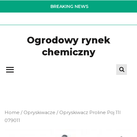
Skip
BREAKING NEWS
to
the
content
Ogrodowy rynek
chemiczny
Home
/
Opryskiwacze
/ Opryskiwacz Proline Poj 11l
079011