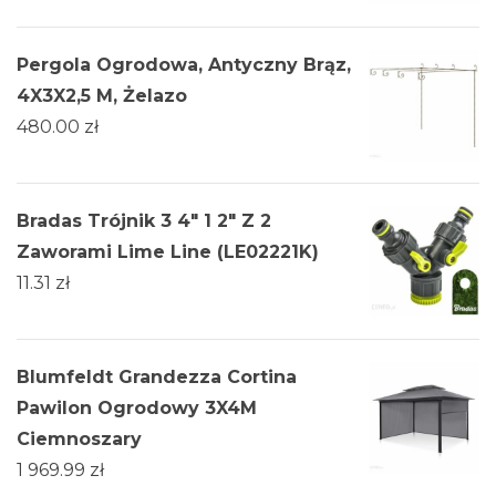
Pergola Ogrodowa, Antyczny Brąz,
4X3X2,5 M, Żelazo
480.00
zł
Bradas Trójnik 3 4" 1 2" Z 2
Zaworami Lime Line (LE02221K)
11.31
zł
Blumfeldt Grandezza Cortina
Pawilon Ogrodowy 3X4M
Ciemnoszary
1 969.99
zł