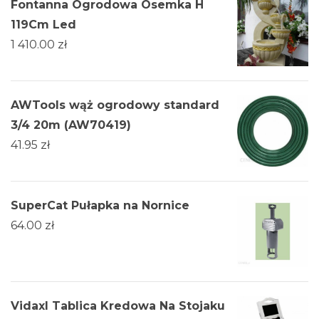
Fontanna Ogrodowa Ósemka H
119Cm Led
1 410.00
zł
AWTools wąż ogrodowy standard
3/4 20m (AW70419)
41.95
zł
SuperCat Pułapka na Nornice
64.00
zł
Vidaxl Tablica Kredowa Na Stojaku