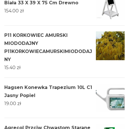
Biała 33 X 39 X 75 Cm Drewno
154.00
zł
P11 KORKOWIEC AMURSKI
MIODODAJNY
P11KORKOWIECAMURSKIMIODODAJ
NY
15.40
zł
Hagsen Konewka Trapezium 10L C1
Jasny Popiel
19.00
zł
Agrecol Przciw Chwastom Starane