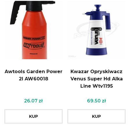
Awtools Garden Power
Kwazar Opryskiwacz
2l AW60018
Venus Super Hd Alka
Line Wtv1195
26.07
zł
69.50
zł
KUP
KUP