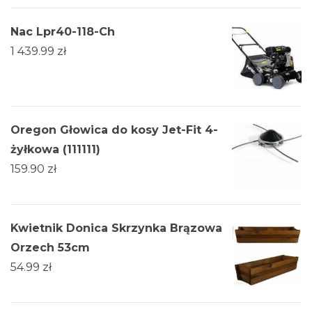
Nac Lpr40-118-Ch
1 439.99
zł
Oregon Głowica do kosy Jet-Fit 4-
żyłkowa (111111)
159.90
zł
Kwietnik Donica Skrzynka Brązowa
Orzech 53cm
54.99
zł