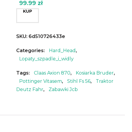
99.99
zł
KUP
SKU:
6d510726433e
Categories:
Hard_Head
,
Lopaty_szpadle_i_widly
Tags:
Claas Axion 870
,
Kosiarka Bruder
,
Pottinger Vitasem
,
Stihl Fs 56
,
Traktor
Deutz Fahr
,
Zabawki Jcb