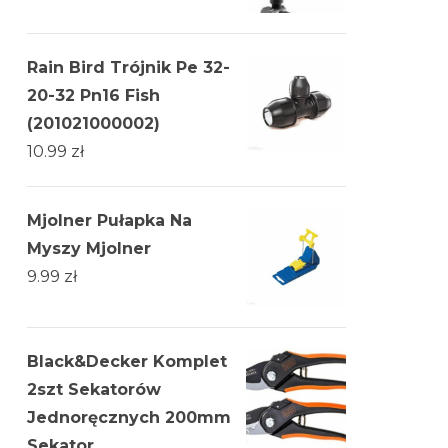
Rain Bird Trójnik Pe 32-
20-32 Pn16 Fish
(201021000002)
10.99
zł
Mjolner Pułapka Na
Myszy Mjolner
9.99
zł
Black&Decker Komplet
2szt Sekatorów
Jednoręcznych 200mm
Sekator