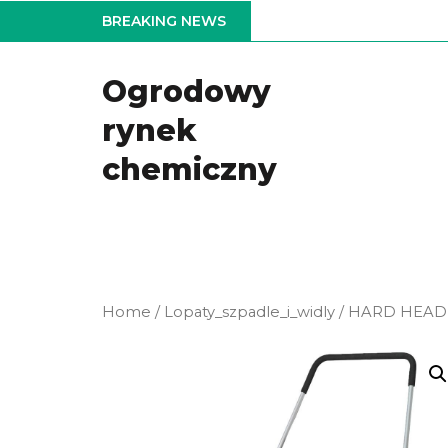
Skip
BREAKING NEWS
to
the
Ogrodowy
content
rynek
chemiczny
Home
/
Lopaty_szpadle_i_widly
/ HARD HEAD 