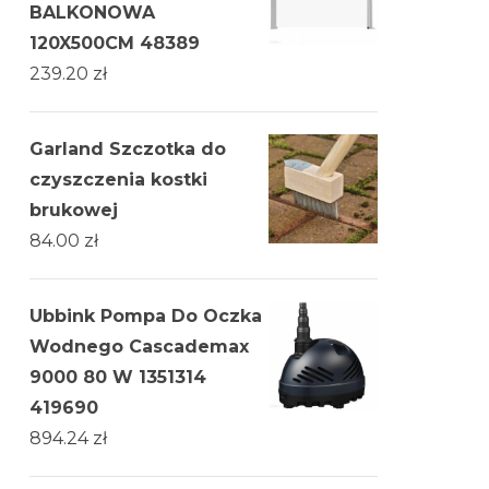
BALKONOWA
120X500CM 48389
239.20
zł
Garland Szczotka do
czyszczenia kostki
brukowej
84.00
zł
Ubbink Pompa Do Oczka
Wodnego Cascademax
9000 80 W 1351314
419690
894.24
zł