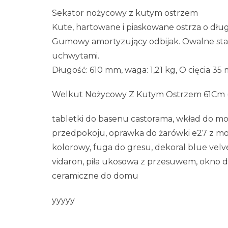
Sekator nożycowy z kutym ostrzem
Kute, hartowane i piaskowane ostrza o dłu
Gumowy amortyzujący odbijak. Owalne stal
uchwytami.
Długość: 610 mm, waga: 1,21 kg, O cięcia 35
Welkut Nożycowy Z Kutym Ostrzem 61Cm 
tabletki do basenu castorama, wkład do mop
przedpokoju, oprawka do żarówki e27 z moc
kolorowy, fuga do gresu, dekoral blue velve
vidaron, piła ukosowa z przesuwem, okno 
ceramiczne do domu
yyyyy