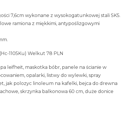
gości 7,6cm wykonane z wysokogatunkowej stali SK5.
owe ramiona z miękkimi, antypoślizgowymi
 mm.
(Hc-1105Ku) Welkut 78 PLN
a leifheit, maskotka bóbr, panele na ścianie w
owaniem, opalarki, listwy do wylewki, spray
t, jak polozyc linoleum na kafelki, bejca do drewna
dachowe, skrzynka balkonowa 60 cm, duże donice