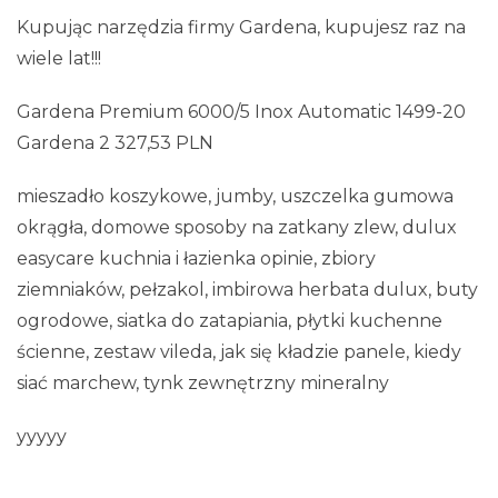
Kupując narzędzia firmy Gardena, kupujesz raz na
wiele lat!!!
Gardena Premium 6000/5 Inox Automatic 1499-20
Gardena 2 327,53 PLN
mieszadło koszykowe, jumby, uszczelka gumowa
okrągła, domowe sposoby na zatkany zlew, dulux
easycare kuchnia i łazienka opinie, zbiory
ziemniaków, pełzakol, imbirowa herbata dulux, buty
ogrodowe, siatka do zatapiania, płytki kuchenne
ścienne, zestaw vileda, jak się kładzie panele, kiedy
siać marchew, tynk zewnętrzny mineralny
yyyyy