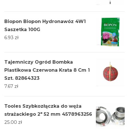
Biopon Biopon Hydronawóz 4W1
Saszetka 100G
6.93
zł
Tajemniczy Ogród Bombka
Plastikowa Czerwona Krata 8 Cm 1
Szt. 82864323
7.67
zł
Tooles Szybkozłączka do węża
strażackiego 2" 52 mm 4578963256
25.00
zł