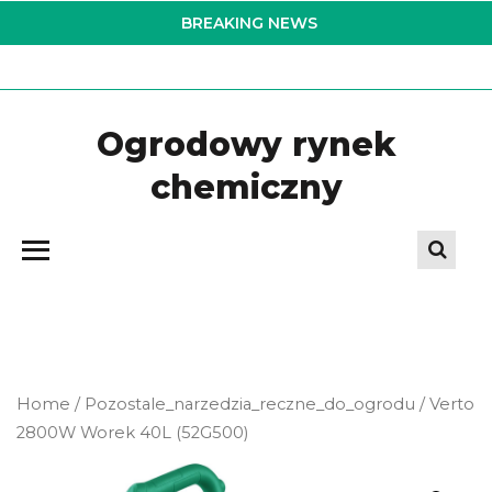
Skip
BREAKING NEWS
to
the
content
Ogrodowy rynek
chemiczny
Home
/
Pozostale_narzedzia_reczne_do_ogrodu
/ Verto
2800W Worek 40L (52G500)