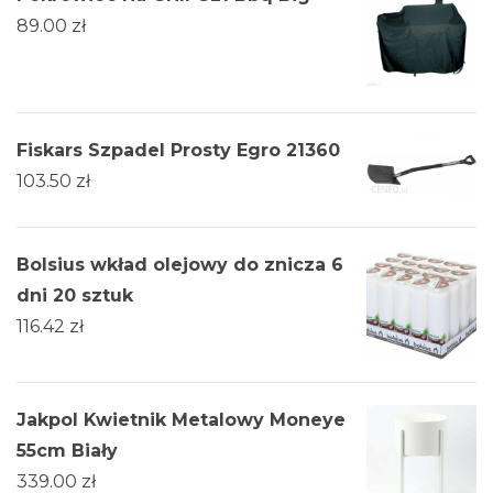
89.00
zł
Fiskars Szpadel Prosty Egro 21360
103.50
zł
Bolsius wkład olejowy do znicza 6
dni 20 sztuk
116.42
zł
Jakpol Kwietnik Metalowy Moneye
55cm Biały
339.00
zł