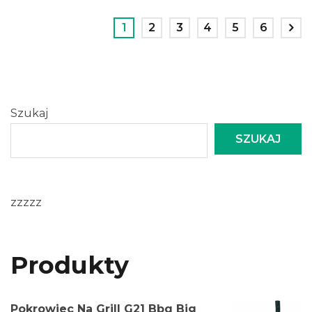
1
2
3
4
5
6
Szukaj
SZUKAJ
zzzzz
Produkty
Pokrowiec Na Grill G21 Bbq Big