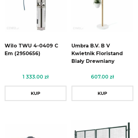
Wilo TWU 4-0409 C
Umbra B.V. B V
Em (2950656)
Kwietnik Floristand
Biały Drewniany
1 333.00
zł
607.00
zł
KUP
KUP