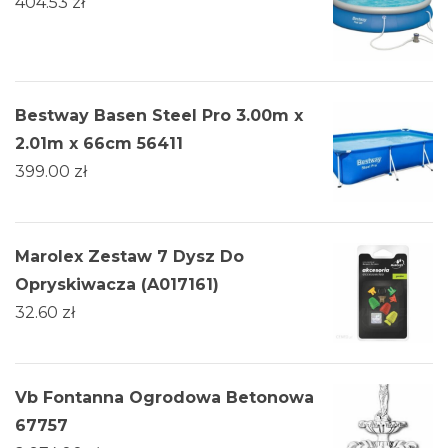
404.53
zł
Bestway Basen Steel Pro 3.00m x
2.01m x 66cm 56411
399.00
zł
Marolex Zestaw 7 Dysz Do
Opryskiwacza (A017161)
32.60
zł
Vb Fontanna Ogrodowa Betonowa
67757