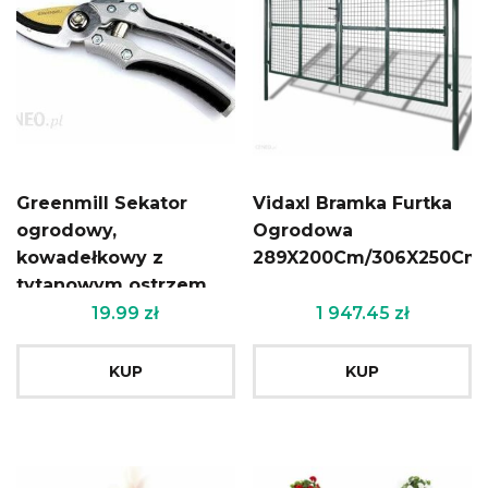
Greenmill Sekator
Vidaxl Bramka Furtka
ogrodowy,
Ogrodowa
kowadełkowy z
289X200Cm/306X250Cm
tytanowym ostrzem
19.99
zł
1 947.45
zł
KUP
KUP