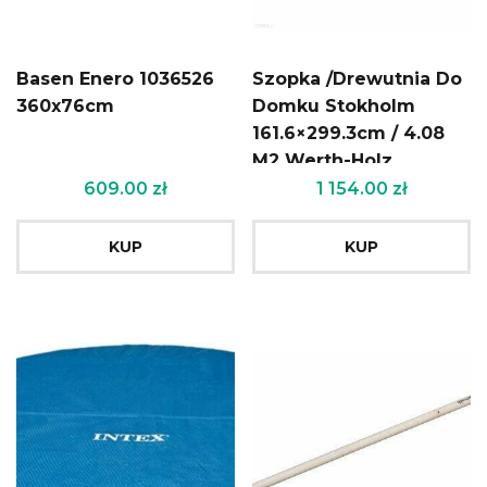
Basen Enero 1036526
Szopka /Drewutnia Do
360x76cm
Domku Stokholm
161.6×299.3cm / 4.08
M2 Werth-Holz
609.00
zł
1 154.00
zł
KUP
KUP