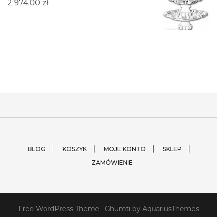
2 974.00
zł
BLOG
KOSZYK
MOJE KONTO
SKLEP
ZAMÓWIENIE
Free WordPress Theme :
Ghumti
by AquariusThemes