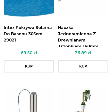
Intex Pokrywa Solarna
Haczka
Do Basenu 305cm
Jednoramienna Z
29021
Drewnianym
Trzonkiem 160mm
Schmith Sg-Hj160
69.50
zł
36.89
zł
KUP
KUP