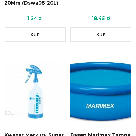
20Mm (Dswa08-20L)
1.24
zł
18.45
zł
KUP
KUP
Kwazar Merkury Super
Basen Marimex Tampa