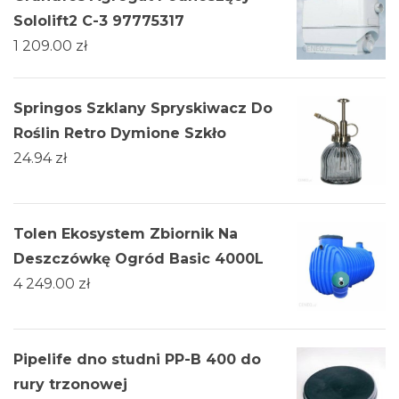
Sololift2 C-3 97775317
1 209.00
zł
Springos Szklany Spryskiwacz Do
Roślin Retro Dymione Szkło
24.94
zł
Tolen Ekosystem Zbiornik Na
Deszczówkę Ogród Basic 4000L
4 249.00
zł
Pipelife dno studni PP-B 400 do
rury trzonowej