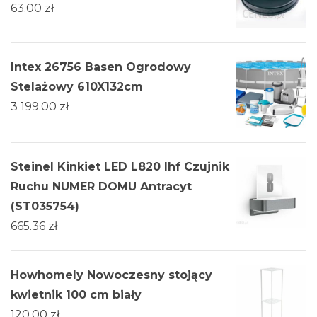
63.00
zł
Intex 26756 Basen Ogrodowy
Stelażowy 610X132cm
3 199.00
zł
Steinel Kinkiet LED L820 Ihf Czujnik
Ruchu NUMER DOMU Antracyt
(ST035754)
665.36
zł
Howhomely Nowoczesny stojący
kwietnik 100 cm biały
120.00
zł