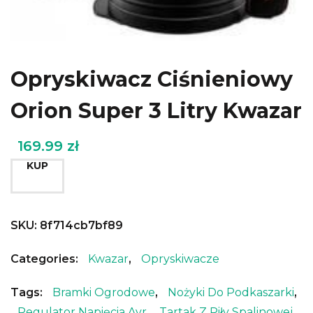
Opryskiwacz Ciśnieniowy
Orion Super 3 Litry Kwazar
169.99
zł
KUP
SKU:
8f714cb7bf89
Categories:
Kwazar
,
Opryskiwacze
Tags:
Bramki Ogrodowe
,
Nożyki Do Podkaszarki
,
Regulator Napięcia Avr
,
Tartak Z Piły Spalinowej