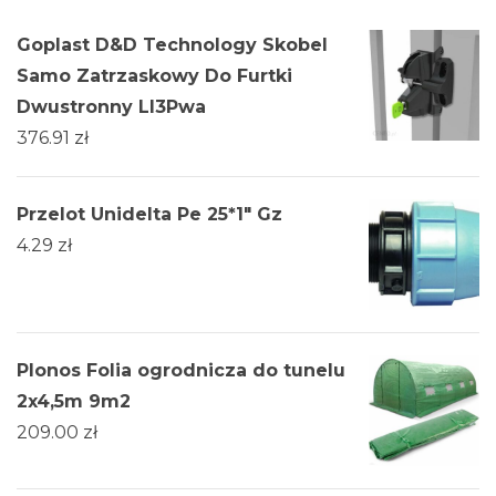
Goplast D&D Technology Skobel
Samo Zatrzaskowy Do Furtki
Dwustronny Ll3Pwa
376.91
zł
Przelot Unidelta Pe 25*1" Gz
4.29
zł
Plonos Folia ogrodnicza do tunelu
2x4,5m 9m2
209.00
zł