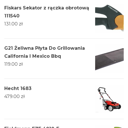
Fiskars Sekator z rączka obrotową
111540
131.00
zł
G21 Żeliwna Płyta Do Grillowania
California I Mexico Bbq
119.00
zł
Hecht 1683
479.00
zł