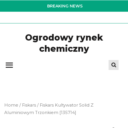
Skip
BREAKING NEWS
to
the
content
Ogrodowy rynek
chemiczny
Home
/
Fiskars
/ Fiskars Kultywator Solid Z
Aluminiowym Trzonkiem [135714]