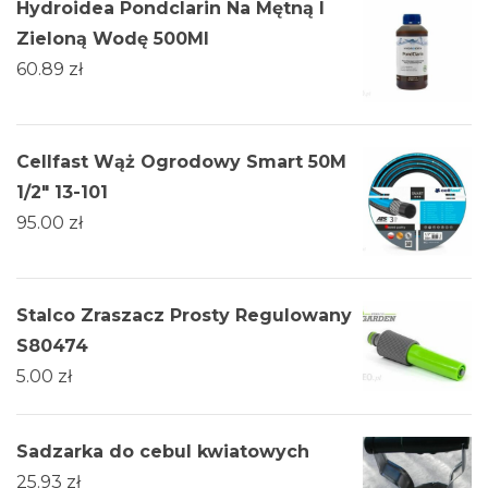
Hydroidea Pondclarin Na Mętną I
Zieloną Wodę 500Ml
60.89
zł
Cellfast Wąż Ogrodowy Smart 50M
1/2" 13-101
95.00
zł
Stalco Zraszacz Prosty Regulowany
S80474
5.00
zł
Sadzarka do cebul kwiatowych
25.93
zł