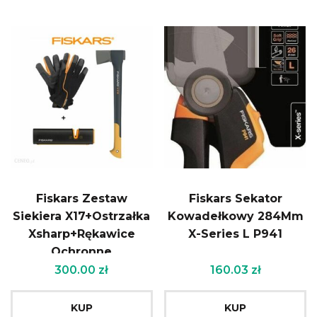
Fiskars Zestaw
Fiskars Sekator
Siekiera X17+Ostrzałka
Kowadełkowy 284Mm
Xsharp+Rękawice
X-Series L P941
Ochronne
(122463+160004+120740)
300.00
zł
160.03
zł
KUP
KUP