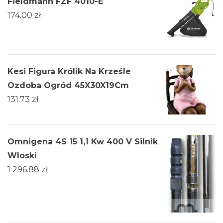
Fieldmann FZF 4010-E
174.00
zł
Kesi Figura Królik Na Krześle
Ozdoba Ogród 45X30X19Cm
131.73
zł
Omnigena 4S 15 1,1 Kw 400 V Silnik
Wloski
1 296.88
zł