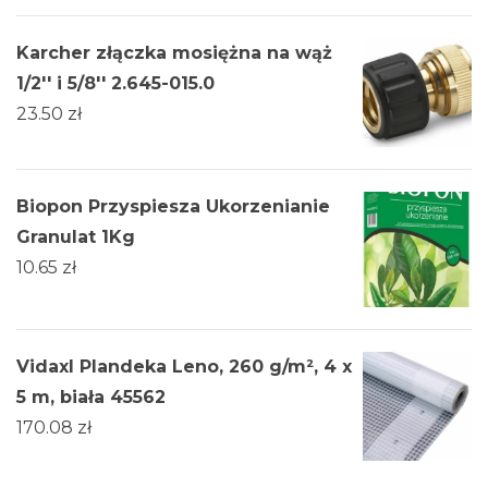
Karcher złączka mosiężna na wąż
1/2'' i 5/8'' 2.645-015.0
23.50
zł
Biopon Przyspiesza Ukorzenianie
Granulat 1Kg
10.65
zł
Vidaxl Plandeka Leno, 260 g/m², 4 x
5 m, biała 45562
170.08
zł