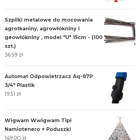
Szpilki metalowe do mocowania
agrotkaniny, agrowłókniny i
geowłókniny , model "U" 15cm - (100
szt.)
36.59
zł
Automat Odpowietrzacz Aq-87P
3/4" Plastik
19.51
zł
Wigwam Wwigwam Tipi
Namiotenero + Poduszki
149.00
zł