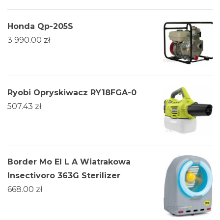
Honda Qp-205S
3 990.00
zł
Ryobi Opryskiwacz RY18FGA-0
507.43
zł
Border Mo El L A Wiatrakowa
Insectivoro 363G Sterilizer
668.00
zł