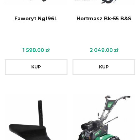
Faworyt Ng196L
Hortmasz Bk-55 B&S
1 598.00
zł
2 049.00
zł
KUP
KUP