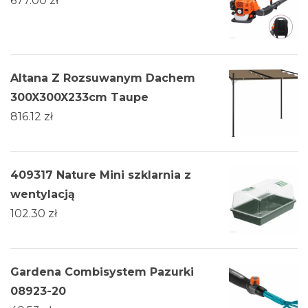
677.00
zł
Altana Z Rozsuwanym Dachem
300X300X233cm Taupe
816.12
zł
409317 Nature Mini szklarnia z
wentylacją
102.30
zł
Gardena Combisystem Pazurki
08923-20