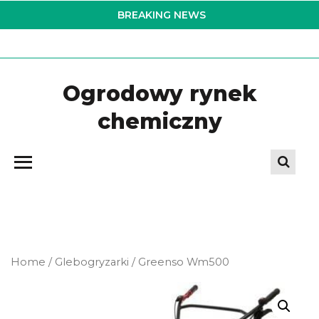
Skip
BREAKING NEWS
to
the
content
Ogrodowy rynek
chemiczny
Home
/
Glebogryzarki
/ Greenso Wm500