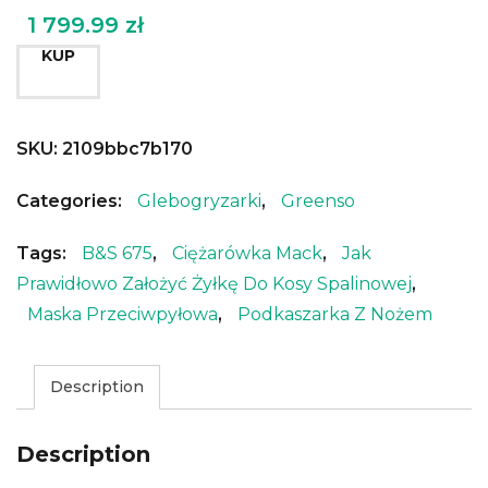
1 799.99
zł
KUP
SKU:
2109bbc7b170
Categories:
Glebogryzarki
,
Greenso
Tags:
B&s 675
,
Ciężarówka Mack
,
Jak
Prawidłowo Założyć Żyłkę Do Kosy Spalinowej
,
Maska Przeciwpyłowa
,
Podkaszarka Z Nożem
Description
Description