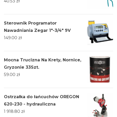
40.53
zł
Sterownik Programator
Nawadniania Zegar 1"-3/4" 9V
149.00
zł
Mocna Trucizna Na Krety, Nornice,
Gryzonie 33Szt.
59.00
zł
Ostrzałka do łańcuchów OREGON
620-230 - hydrauliczna
1 918.80
zł