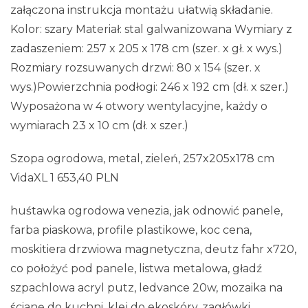
załączona instrukcja montażu ułatwią składanie.
Kolor: szary Materiał: stal galwanizowana Wymiary z
zadaszeniem: 257 x 205 x 178 cm (szer. x gł. x wys.)
Rozmiary rozsuwanych drzwi: 80 x 154 (szer. x
wys.)Powierzchnia podłogi: 246 x 192 cm (dł. x szer.)
Wyposażona w 4 otwory wentylacyjne, każdy o
wymiarach 23 x 10 cm (dł. x szer.)
Szopa ogrodowa, metal, zieleń, 257x205x178 cm
VidaXL 1 653,40 PLN
huśtawka ogrodowa venezia, jak odnowić panele,
farba piaskowa, profile plastikowe, koc cena,
moskitiera drzwiowa magnetyczna, deutz fahr x720,
co położyć pod panele, listwa metalowa, gładź
szpachlowa acryl putz, ledvance 20w, mozaika na
ścianę do kuchni, klej do ekoskóry, zagłówki