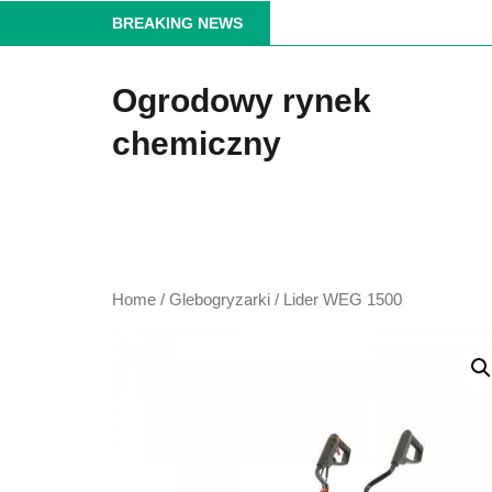
Skip
BREAKING NEWS
to
the
Ogrodowy rynek
content
chemiczny
Home
/
Glebogryzarki
/ Lider WEG 1500