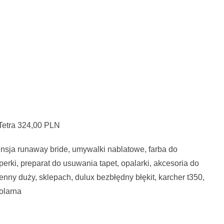
Tetra 324,00 PLN
tensja runaway bride, umywalki nablatowe, farba do
rki, preparat do usuwania tapet, opalarki, akcesoria do
enny duży, sklepach, dulux bezbłędny błękit, karcher t350,
olarna