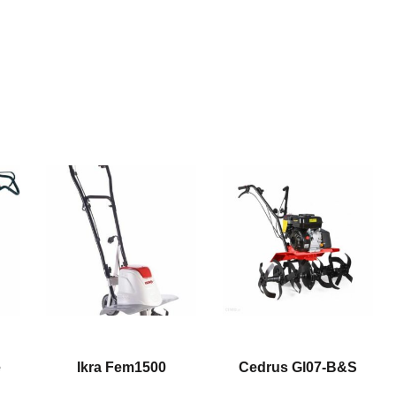
e
Ikra Fem1500
Cedrus Gl07-B&S