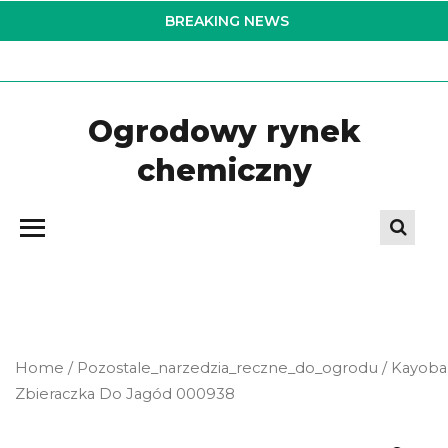
Skip
BREAKING NEWS
to
the
content
Ogrodowy rynek
chemiczny
Home
/
Pozostale_narzedzia_reczne_do_ogrodu
/ Kayoba
Zbieraczka Do Jagód 000938