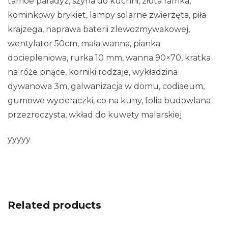
tamoe paradyz, szyna do kuchni, złota ramka,
kominkowy brykiet, lampy solarne zwierzęta, piła
krajzega, naprawa baterii zlewozmywakowej,
wentylator 50cm, mała wanna, pianka
dociepleniowa, rurka 10 mm, wanna 90×70, kratka
na róże pnące, korniki rodzaje, wykładzina
dywanowa 3m, galwanizacja w domu, codiaeum,
gumowe wycieraczki, co na kuny, folia budowlana
przezroczysta, wkład do kuwety malarskiej
yyyyy
Related products