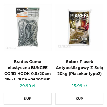
Bradas Guma
Sobex Piasek
elastyczna BUNGEE
Antypoślizgowy Z Solą
CORD HOOK 0,6x20cm
20kg (Piasekantypo2)
25szt. (BCH40620GYB)
29.90
zł
15.99
zł
KUP
KUP