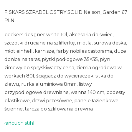
FISKARS SZPADEL OSTRY SOLID Nelson_Garden 67
PLN
beckers designer white 10l, akcesoria do świec,
szczotki druciane na szlifierkę, miotla, surowa deska,
młot einhell, karnisze, farby nobiles castorama, duże
donice na taras, płytki podłogowe 35×35, płyn
zimowy do spryskiwaczy cena, ziemia ogrodowa w
workach 80l, ściągacz do wycieraczek, sitka do
zlewu, rurka aluminiowa 8mm, listwy
przypodlogowe drewniane, wanna 140 cm, podesty
plastikowe, drzwi przesówne, panele łazienkowe
ścienne, tarcza do szlifowania drewna
łańcuch stihl