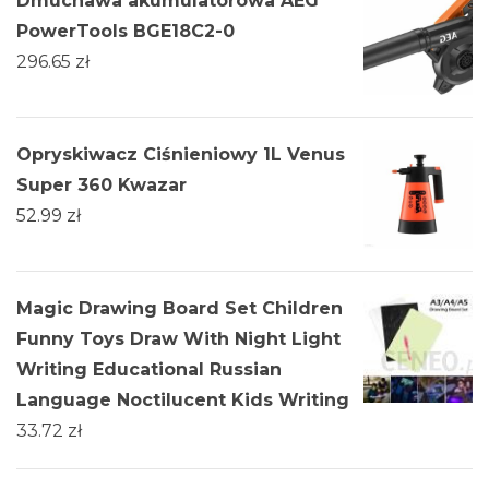
Dmuchawa akumulatorowa AEG
PowerTools BGE18C2-0
296.65
zł
Opryskiwacz Ciśnieniowy 1L Venus
Super 360 Kwazar
52.99
zł
Magic Drawing Board Set Children
Funny Toys Draw With Night Light
Writing Educational Russian
Language Noctilucent Kids Writing
33.72
zł