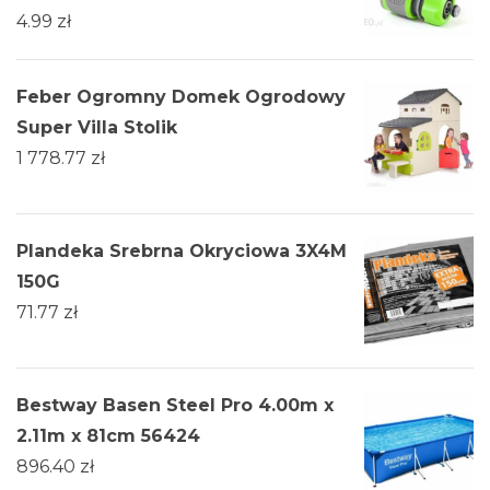
4.99
zł
Feber Ogromny Domek Ogrodowy
Super Villa Stolik
1 778.77
zł
Plandeka Srebrna Okryciowa 3X4M
150G
71.77
zł
Bestway Basen Steel Pro 4.00m x
2.11m x 81cm 56424
896.40
zł