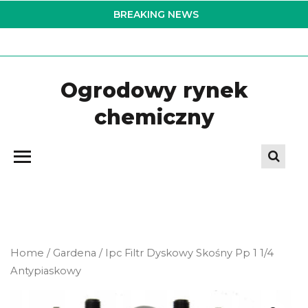
Skip
BREAKING NEWS
to
the
content
Ogrodowy rynek
chemiczny
Home
/
Gardena
/ Ipc Filtr Dyskowy Skośny Pp 1 1/4
Antypiaskowy