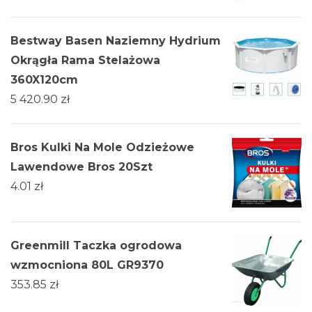
Bestway Basen Naziemny Hydrium
Okrągła Rama Stelażowa
360X120cm
5 420.90
zł
Bros Kulki Na Mole Odzieżowe
Lawendowe Bros 20Szt
4.01
zł
Greenmill Taczka ogrodowa
wzmocniona 80L GR9370
353.85
zł