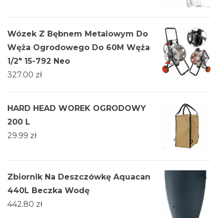
Wózek Z Bębnem Metalowym Do
Węża Ogrodowego Do 60M Węża
1/2" 15-792 Neo
327.00
zł
HARD HEAD WOREK OGRODOWY
200 L
29.99
zł
Zbiornik Na Deszczówkę Aquacan
440L Beczka Wodę
442.80
zł