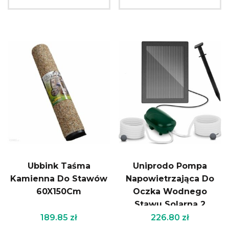
Ubbink Taśma
Uniprodo Pompa
Kamienna Do Stawów
Napowietrzająca Do
60X150Cm
Oczka Wodnego
Stawu Solarna 2
Kamienie
189.85
zł
226.80
zł