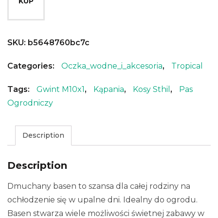
KUP
SKU:
b5648760bc7c
Categories:
Oczka_wodne_i_akcesoria
,
Tropical
Tags:
Gwint M10x1
,
Kąpania
,
Kosy Sthil
,
Pas
Ogrodniczy
Description
Description
Dmuchany basen to szansa dla całej rodziny na
ochłodzenie się w upalne dni. Idealny do ogrodu.
Basen stwarza wiele możliwości świetnej zabawy w