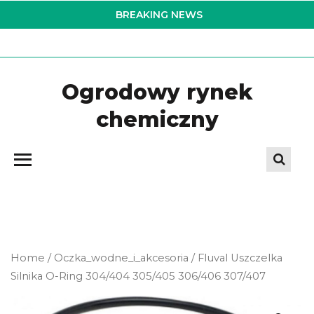
Skip
BREAKING NEWS
to
the
content
Ogrodowy rynek
chemiczny
Home
/
Oczka_wodne_i_akcesoria
/ Fluval Uszczelka
Silnika O-Ring 304/404 305/405 306/406 307/407