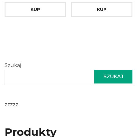
Napowietrzające
200L/H 1.35W
KUP
KUP
Szukaj
SZUKAJ
zzzzz
Produkty