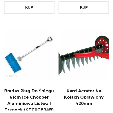
KUP
KUP
Bradas Pług Do Śniegu
Kard Aerator Na
61cm Ice Chopper
Kołach Oprawiony
Aluminiowa Listwa I
420mm
Trzonek (KTCXG804B)