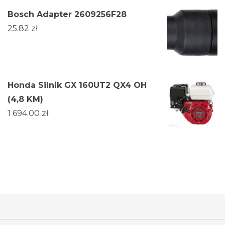
Bosch Adapter 2609256F28
25.82
zł
Honda Silnik GX 160UT2 QX4 OH
(4,8 KM)
1 694.00
zł