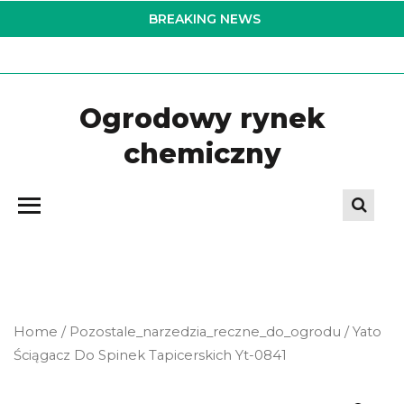
Skip
BREAKING NEWS
to
the
content
Ogrodowy rynek
chemiczny
Home
/
Pozostale_narzedzia_reczne_do_ogrodu
/ Yato
Ściągacz Do Spinek Tapicerskich Yt-0841