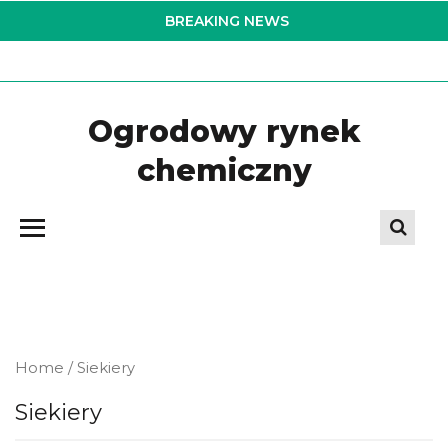
Skip
BREAKING NEWS
to
the
content
Ogrodowy rynek
chemiczny
Home
/ Siekiery
Siekiery