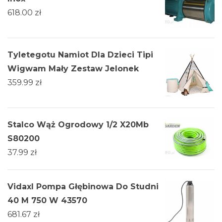
618.00
zł
Tyletegotu Namiot Dla Dzieci Tipi
Wigwam Mały Zestaw Jelonek
359.99
zł
Stalco Wąż Ogrodowy 1/2 X20Mb
S80200
37.99
zł
Vidaxl Pompa Głębinowa Do Studni
40 M 750 W 43570
681.67
zł