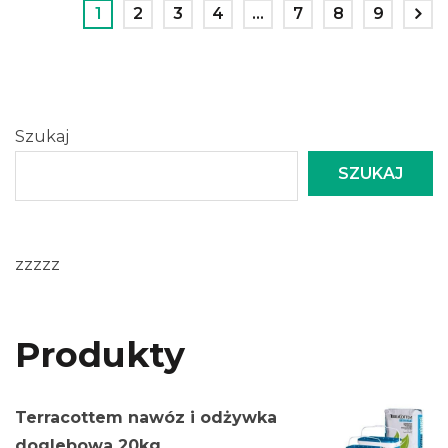
1
2
3
4
…
7
8
9
Szukaj
SZUKAJ
zzzzz
Produkty
Terracottem nawóz i odżywka
doglebowa 20kg