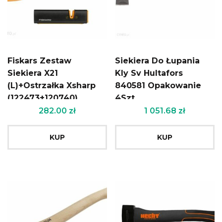
Fiskars Zestaw
Siekiera Do Łupania
Siekiera X21
Kly Sv Hultafors
(L)+Ostrzałka Xsharp
840581 Opakowanie
(122473+120740)
4Szt.
282.00
zł
1 051.68
zł
KUP
KUP