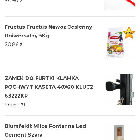
94.90
zł
Fructus Fructus Nawóz Jesienny
Uniwersalny 5Kg
20.86
zł
ZAMEK DO FURTKI KLAMKA
POCHWYT KASETA 40X60 KLUCZ
63222KP
154.60
zł
Blumfeldt Milos Fontanna Led
Cement Szara