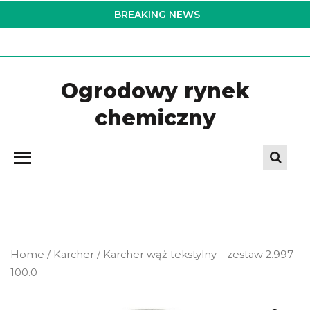
Skip
BREAKING NEWS
to
the
content
Ogrodowy rynek
chemiczny
Home
/
Karcher
/ Karcher wąż tekstylny – zestaw 2.997-
100.0