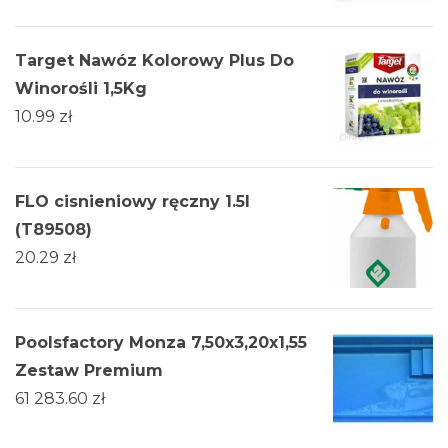
Target Nawóz Kolorowy Plus Do
Winorośli 1,5Kg
10.99
zł
FLO cisnieniowy ręczny 1.5l
(T89508)
20.29
zł
Poolsfactory Monza 7,50x3,20x1,55
Zestaw Premium
61 283.60
zł