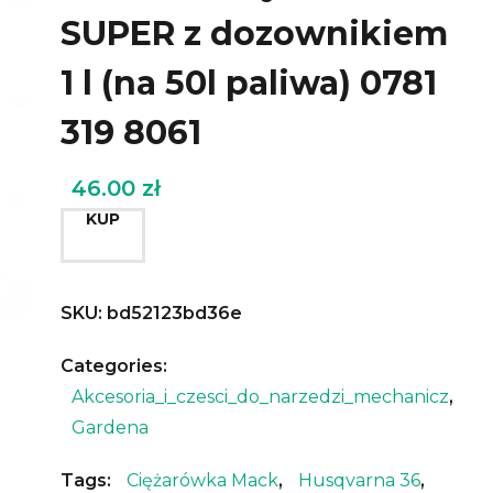
SUPER z dozownikiem
1 l (na 50l paliwa) 0781
319 8061
46.00
zł
KUP
SKU:
bd52123bd36e
Categories:
Akcesoria_i_czesci_do_narzedzi_mechanicz
,
Gardena
Tags:
Ciężarówka Mack
,
Husqvarna 36
,