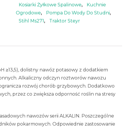
Kosiarki Żyłkowe Spalinowe
,
Kuchnie
Ogrodowe
,
Pompa Do Wody Do Studni
,
Stihl Ms271
,
Traktor Steyr
H ≥13,5), dolistny nawóz potasowy z dodatkiem
hronnych. Alkaliczny odczyn roztworów nawozu
 i ogranicza rozwój chorób grzybowych. Dodatkowo
ch, przez co zwiększa odporność roślin na stresy
zasadowych nawozów serii ALKALIN. Poszczególne
 składników pokarmowych. Odpowiednie zastosowanie