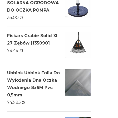
SOLARNA OGRODOWA
DO OCZKA POMPA
35.00
zł
Fiskars Grabie Solid Xl
27 Zębów [135090]
79.49
zł
Ubbink Ubbink Folia Do
Wyłożenia Dna Oczka
Wodnego 8x6M Pvc
0,5mm
743.85
zł