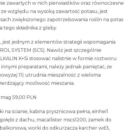
ie zawartych w nich pierwiastków oraz równoczesne
 ze względu na wysoką zawartość potasu, jest
esach zwiększonego zapotrzebowania roślin na potas
tego składnika z gleby.
h, jest jednym z elementów strategii wspomagania
ROL SYSTEM (SCS). Nawóz jest szczególnie
ALKALIN K+Si stosować nalistnie w formie roztworu
innymi preparatami, należy jednak pamiętać, że
wyżej 11) utrudnia mieszalność z wieloma
ierdzający możliwość mieszania.
ermag 59,00 PLN
i na ścianie, kabina prysznicowa pełna, einhell
ę gołębi z dachu, macallister mscs1200, zamek do
a balkonowa, worki do odkurzacza karcher wd3,