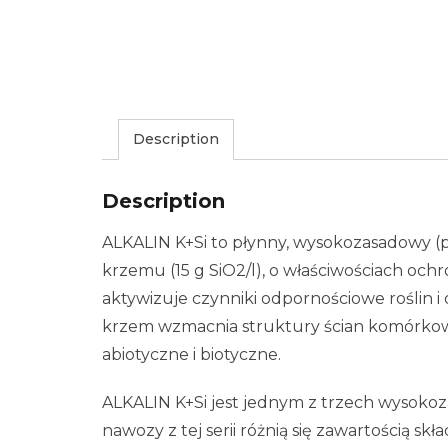
Description
Description
ALKALIN K+Si to płynny, wysokozasadowy (p
krzemu (15 g SiO2/l), o właściwościach oc
aktywizuje czynniki odpornościowe roślin
krzem wzmacnia struktury ścian komórkowy
abiotyczne i biotyczne.
ALKALIN K+Si jest jednym z trzech wysoko
nawozy z tej serii różnią się zawartością