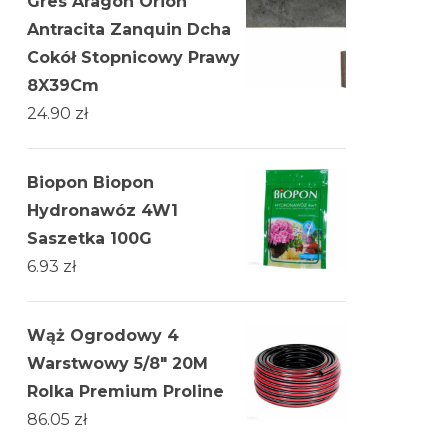
Gres Aragon Orion
Antracita Zanquin Dcha
Cokół Stopnicowy Prawy
8X39Cm
24.90
zł
Biopon Biopon
Hydronawóz 4W1
Saszetka 100G
6.93
zł
Wąż Ogrodowy 4
Warstwowy 5/8" 20M
Rolka Premium Proline
86.05
zł