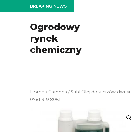
Skip
BREAKING NEWS
to
the
Ogrodowy
content
rynek
chemiczny
Home
/
Gardena
/ Stihl Olej do silników dwu
0781 319 8061