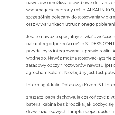
nawozów umożliwia prawidłowe dostarczen
wspomaganie ochrony roślin. ALKALIN K+Si,
szczególnie polecany do stosowania w okr
oraz w warunkach utrudnionego pobierania 
Jest to nawóz o specjalnych właściwościac
naturalnej odporności roślin STRESS CONT
przydatny w integrowanej uprawie roślin. 
wodnego. Nawóz można stosować łącznie z 
zasadowy odczyn roztworów nawozu (pH po
agrochemikaliami. Niezbędny jest test potw
Intermag Alkalin Potasowy+Krzem 5 L Int
zraszacz, papa dachowa, jak zakończyć płytk
bateria, kabina bez brodzika, jak pozbyć si
drzwi łazienkowych, lampka stojaca, osłon