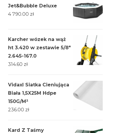
Jet&Bubble Deluxe
4 790.00
zł
Karcher wózek na wąż
ht 3.420 w zestawie 5/8"
2.645-167.0
314.60
zł
Vidaxl Siatka Cieniująca
Biała 1,5X25M Hdpe
150G/M²
236.00
zł
Kard Z Taśmy