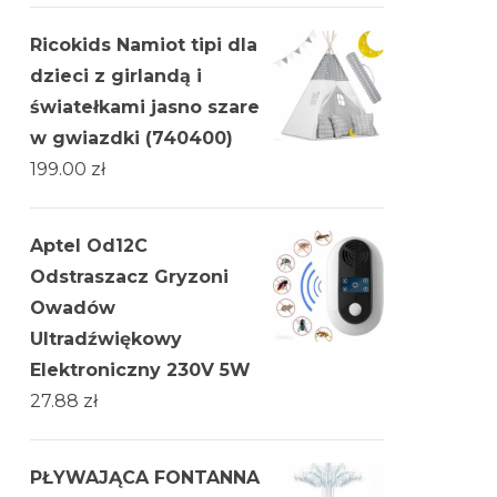
Ricokids Namiot tipi dla
dzieci z girlandą i
światełkami jasno szare
w gwiazdki (740400)
199.00
zł
Aptel Od12C
Odstraszacz Gryzoni
Owadów
Ultradźwiękowy
Elektroniczny 230V 5W
27.88
zł
PŁYWAJĄCA FONTANNA