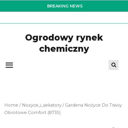
Skip
BREAKING NEWS
to
the
content
Ogrodowy rynek
chemiczny
Home
/
Nozyce_i_sekatory
/ Gardena Nożyce Do Trawy
Obrotowe Comfort (8735)