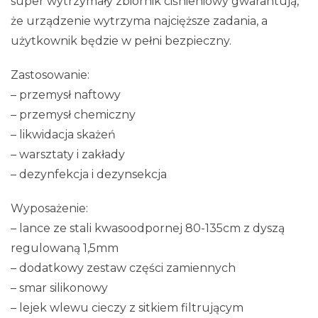
super wytrzymały zbiornik ciśnieniowy gwarantują,
że urządzenie wytrzyma najcięższe zadania, a
użytkownik będzie w pełni bezpieczny.
Zastosowanie:
– przemysł naftowy
– przemysł chemiczny
– likwidacja skażeń
– warsztaty i zakłady
– dezynfekcja i dezynsekcja
Wyposażenie:
– lance ze stali kwasoodpornej 80-135cm z dyszą
regulowaną 1,5mm
– dodatkowy zestaw części zamiennych
– smar silikonowy
– lejek wlewu cieczy z sitkiem filtrującym