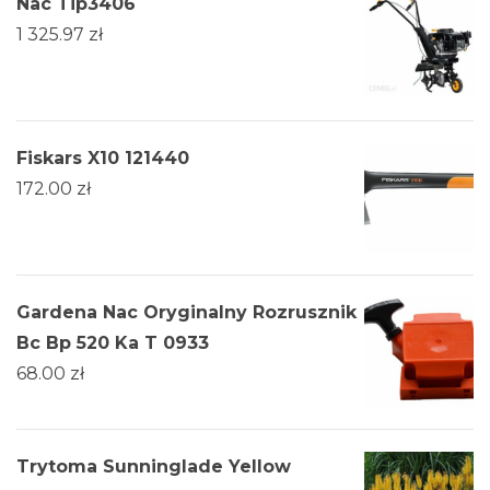
Nac Tip3406
1 325.97
zł
Fiskars X10 121440
172.00
zł
Gardena Nac Oryginalny Rozrusznik
Bc Bp 520 Ka T 0933
68.00
zł
Trytoma Sunninglade Yellow