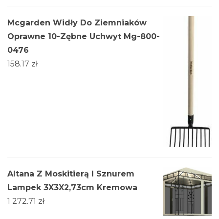
Mcgarden Widły Do Ziemniaków
Oprawne 10-Zębne Uchwyt Mg-800-
0476
158.17
zł
Altana Z Moskitierą I Sznurem
Lampek 3X3X2,73cm Kremowa
1 272.71
zł