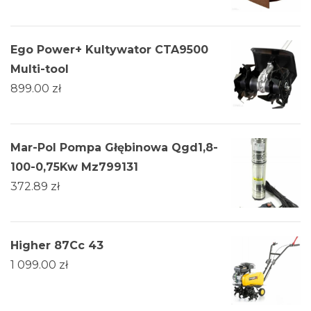
Ego Power+ Kultywator CTA9500
Multi-tool
899.00
zł
Mar-Pol Pompa Głębinowa Qgd1,8-
100-0,75Kw Mz799131
372.89
zł
Higher 87Cc 43
1 099.00
zł