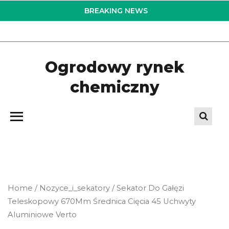
Skip
BREAKING NEWS
to
the
content
Ogrodowy rynek
chemiczny
Home
/
Nozyce_i_sekatory
/ Sekator Do Gałęzi
Teleskopowy 670Mm Średnica Cięcia 45 Uchwyty
Aluminiowe Verto