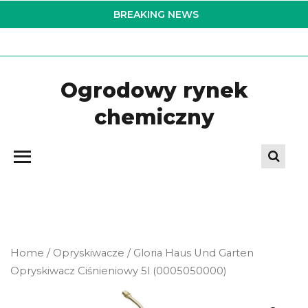
Skip
BREAKING NEWS
to
the
content
Ogrodowy rynek
chemiczny
Home
/
Opryskiwacze
/ Gloria Haus Und Garten
Opryskiwacz Ciśnieniowy 5l (0005050000)