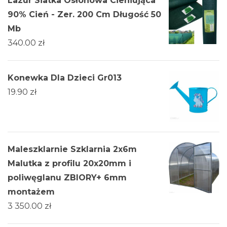
Lazur Siatka Osłonowa Cieniująca
90% Cień - Zer. 200 Cm Długość 50
Mb
340.00
zł
Konewka Dla Dzieci Gr013
19.90
zł
Maleszklarnie Szklarnia 2x6m
Malutka z profilu 20x20mm i
poliwęglanu ZBIORY+ 6mm
montażem
3 350.00
zł