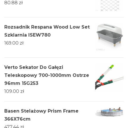
80.88
zł
Rozsadnik Respana Wood Low Set
Szklarnia ISEW780
169.00
zł
Verto Sekator Do Gałęzi
Teleskopowy 700-1000mm Ostrze
96mm 15G253
109.00
zł
Basen Stelażowy Prism Frame
366X76cm
477.44
zł