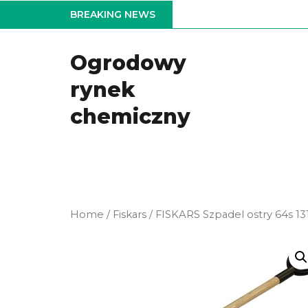
Skip
BREAKING NEWS
to
the
Ogrodowy
content
rynek
chemiczny
Home
/
Fiskars
/ FISKARS Szpadel ostry 64s 13