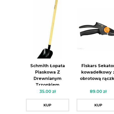
Schmith Łopata
Fiskars Sekato
Piaskowa Z
kowadełkowy 
Drewnianym
obrotową rącz
Trzonkiem
35.00
zł
89.00
zł
KUP
KUP