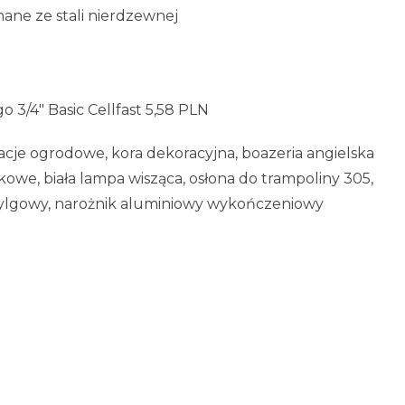
ne ze stali nierdzewnej
3/4″ Basic Cellfast 5,58 PLN
racje ogrodowe, kora dekoracyjna, boazeria angielska
nkowe, biała lampa wisząca, osłona do trampoliny 305,
zylgowy, narożnik aluminiowy wykończeniowy