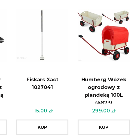
r
Fiskars Xact
Humberg Wózek
z
1027041
ogrodowy z
ką
plandeką 100L
(4873)
115.00
zł
299.00
zł
KUP
KUP