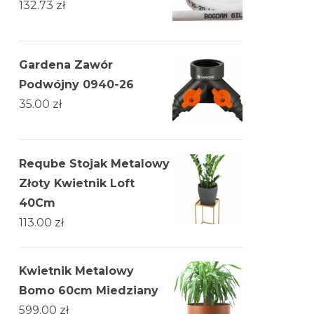
132.73
zł
Gardena Zawór
Podwójny 0940-26
35.00
zł
Reqube Stojak Metalowy
Złoty Kwietnik Loft
40Cm
113.00
zł
Kwietnik Metalowy
Bomo 60cm Miedziany
599.00
zł