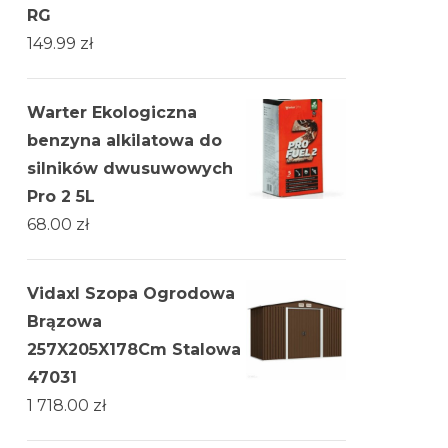
RG
149.99
zł
Warter Ekologiczna
benzyna alkilatowa do
silników dwusuwowych
Pro 2 5L
68.00
zł
Vidaxl Szopa Ogrodowa
Brązowa
257X205X178Cm Stalowa
47031
1 718.00
zł