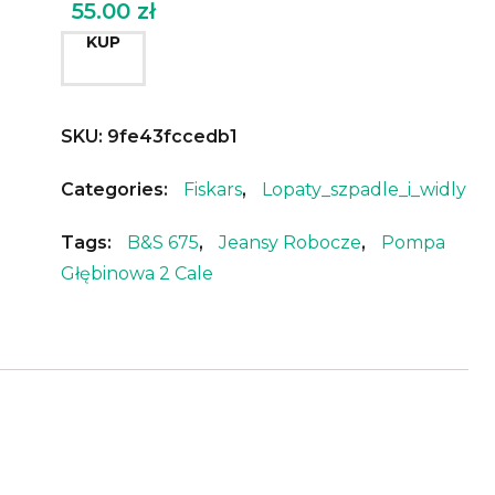
55.00
zł
KUP
SKU:
9fe43fccedb1
Categories:
Fiskars
,
Lopaty_szpadle_i_widly
Tags:
B&s 675
,
Jeansy Robocze
,
Pompa
Głębinowa 2 Cale