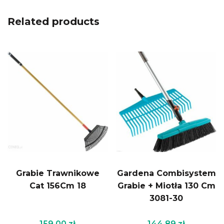
Related products
Grabie Trawnikowe
Gardena Combisystem
Cat 156Cm 18
Grabie + Miotła 130 Cm
3081-30
159.00
zł
144.89
zł