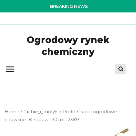
Skip
BREAKING NEWS
to
the
content
Ogrodowy rynek
chemiczny
Home
/
Grabie_i_motyki
/ Profix Grabie ogrodowe
nitowane 18 zębów 130cm 12389