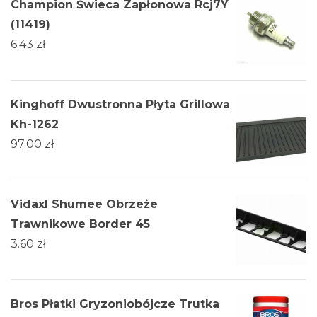
Champion Świeca Zapłonowa Rcj7Y
(11419)
6.43
zł
Kinghoff Dwustronna Płyta Grillowa
Kh-1262
97.00
zł
Vidaxl Shumee Obrzeże
Trawnikowe Border 45
3.60
zł
Bros Płatki Gryzoniobójcze Trutka