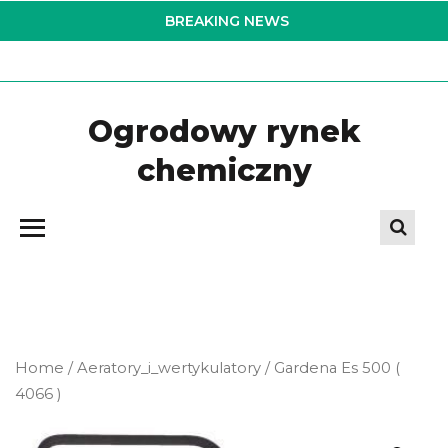
Skip
BREAKING NEWS
to
the
content
Ogrodowy rynek
chemiczny
Home
/
Aeratory_i_wertykulatory
/ Gardena Es 500 (
4066 )