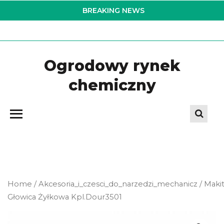
Skip
BREAKING NEWS
to
the
content
Ogrodowy rynek
chemiczny
Home
/
Akcesoria_i_czesci_do_narzedzi_mechanicz
/ Maki
Głowica Żyłkowa Kpl.Dour3501