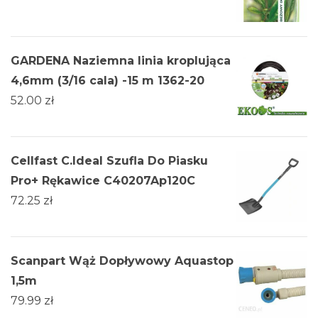
GARDENA Naziemna linia kroplująca
4,6mm (3/16 cala) -15 m 1362-20
52.00
zł
Cellfast C.Ideal Szufla Do Piasku
Pro+ Rękawice C40207Ap120C
72.25
zł
Scanpart Wąż Dopływowy Aquastop
1,5m
79.99
zł