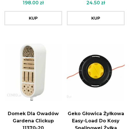
4Ah Samsung Pt103
198.00
zł
24.50
zł
KUP
KUP
Domek Dla Owadów
Geko Głowica Żyłkowa
Gardena Clickup
Easy-Load Do Kosy
11370-20
Spalinowej Żyłka