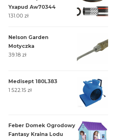
Yxapud Aw70344
131.00
zł
Nelson Garden
Motyczka
39.18
zł
Medisept 180L383
1 522.15
zł
Feber Domek Ogrodowy
Fantasy Kraina Lodu