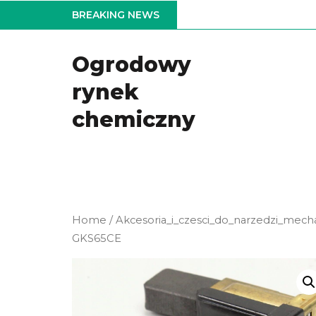
Skip
BREAKING NEWS
to
the
Ogrodowy
content
rynek
chemiczny
Home
/
Akcesoria_i_czesci_do_narzedzi_mech
GKS65CE