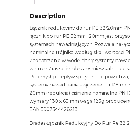
Description
Łącznik redukcyjny do rur PE 32/20mm PN1
łącznik do rur PE 32mm i 20mm jest przys
systemach nawadniających. Pozwala na łąc
nominalne trójnika według skali wartości P
Zaopatrzenie w wodę pitną: systemy nawadni
winnice Zraszanie: obszary mieszkalne, boi
Przemysł: przepływ sprężonego powietrza,
systemy nawadniania – łączenie rur PE rodz
20mm (redukcja) ciśnienie nominalne PN 16
wymiary 130 x 63 mm waga 123g produce
EAN 5907544428213
Bradas Łącznik Redukcyjny Do Rur Pe 32 