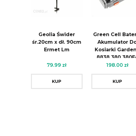
Geolia Świder
Green Cell Bater
śr.20cm x dł. 90cm
Akumulator D
Ermet Lm
Kosiarki Garde
8838 380 380E
380Li 25V 4Ah
79.99
zł
198.00
zł
Samsung Pt10
KUP
KUP