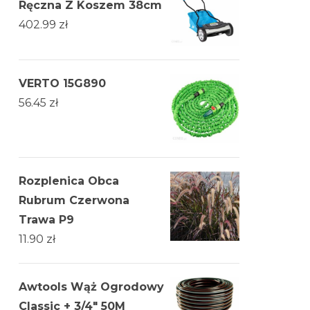
Ręczna Z Koszem 38cm
402.99
zł
VERTO 15G890
56.45
zł
Rozplenica Obca
Rubrum Czerwona
Trawa P9
11.90
zł
Awtools Wąż Ogrodowy
Classic + 3/4" 50M