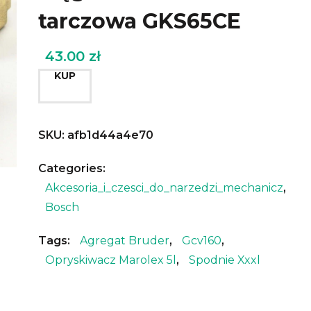
tarczowa GKS65CE
43.00
zł
KUP
SKU:
afb1d44a4e70
Categories:
Akcesoria_i_czesci_do_narzedzi_mechanicz
,
Bosch
Tags:
Agregat Bruder
,
Gcv160
,
Opryskiwacz Marolex 5l
,
Spodnie Xxxl