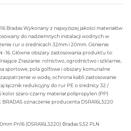
6 Bradas Wykonany z najwyższej jakości materiałów
tosowany do nadziemnych instalacji wodnych w
zenie rur o średnicach 32mm i 20mm. Ciśnienie
N -16. Główne obszary zastosowania produktu to:
ające Zraszanie: rolnictwo, ogrodnictwo i szklarnie,
ska sportowe, pola golfowe i obszary komunalne
 zaopatrzenie w wodę, ochrona kabli zastosowanie
aj łącznik redukcyjny do rur PE o średnicy 32 /
 kolor szaro-czarny materiał polipropylen (PP)
nt BRADAS oznaczenie producenta DSRA16L3220
20mm Pn16 (DSRA16L3220) Bradas 5,52 PLN