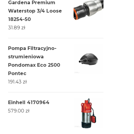
Gardena Premium
Waterstop 3/4 Loose
18254-50
31.89
zł
Pompa Filtracyjno-
strumieniowa
Pondomax Eco 2500
Pontec
191.43
zł
Einhell 4170964
579.00
zł