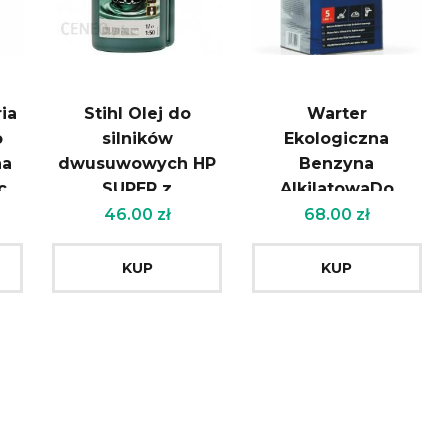
ia
Stihl Olej do
Warter
o
silników
Ekologiczna
na
dwusuwowych HP
Benzyna
c
SUPER z
AlkilatowaDo
dozownikiem 1 l
Silników
46.00
zł
68.00
zł
3
(na 50l paliwa) 0781
Czterosuwowych
319 8061
Pro 4 5L
KUP
KUP