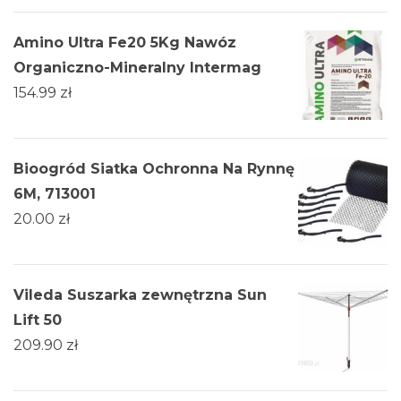
Amino Ultra Fe20 5Kg Nawóz
Organiczno-Mineralny Intermag
154.99
zł
Bioogród Siatka Ochronna Na Rynnę
6M, 713001
20.00
zł
Vileda Suszarka zewnętrzna Sun
Lift 50
209.90
zł