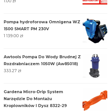
1.00
zł
Pompa hydroforowa Omnigena WZ
1500 SMART PM 230V
1 139.00
zł
Awtools Pompa Do Wody Brudnej Z
Rozdrabniaczem 1050W (Aw85018)
333.27
zł
Gardena Micro-Drip System
Narzędzie Do Montażu
Kroplowników I Dysz 8322-29