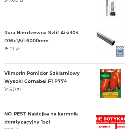
517.00
zł
Rura Nierdzewna Szlif Aisi304
D16x1,5/L6000mm
15.01
zł
Vilmorin Pomidor Szklarniowy
Wysoki Cornabel F1 P774
14.90
zł
NO-PEST Naklejka na karmnik
deratyzacyjny 1szt