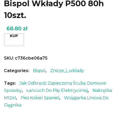
Bispol Wkłady P500 80h
10szt.
68.80
zł
KUP
SKU:
c736cbe06a75
Categories:
Bispol
,
Znicze_i_wklady
Tags:
Jak Odkręcić Zapieczoną Śrubę Domowe
Sposoby
,
Łańcuch Do Piły Elektrycznej
,
Nakrętka
M12x1
,
Pies Kokiel Spaniel
,
Wciągarka Linowa Do
Ciągnika