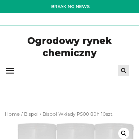
Skip
BREAKING NEWS
to
the
content
Ogrodowy rynek
chemiczny
Home
/
Bispol
/ Bispol Wkłady P500 80h 10szt.