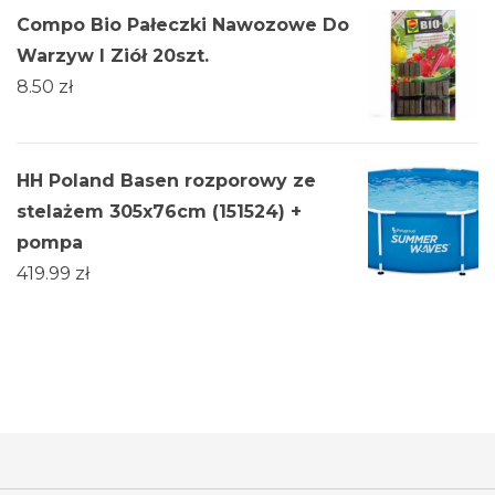
Compo Bio Pałeczki Nawozowe Do
Warzyw I Ziół 20szt.
8.50
zł
HH Poland Basen rozporowy ze
stelażem 305x76cm (151524) +
pompa
419.99
zł