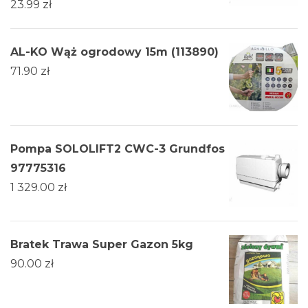
23.99
zł
AL-KO Wąż ogrodowy 15m (113890)
71.90
zł
Pompa SOLOLIFT2 CWC-3 Grundfos
97775316
1 329.00
zł
Bratek Trawa Super Gazon 5kg
90.00
zł