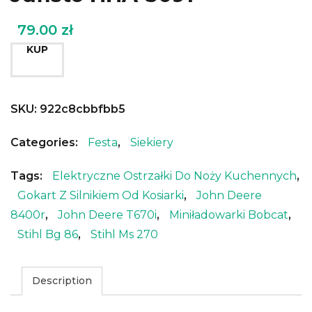
79.00
zł
KUP
SKU:
922c8cbbfbb5
Categories:
Festa
,
Siekiery
Tags:
Elektryczne Ostrzałki Do Noży Kuchennych
,
Gokart Z Silnikiem Od Kosiarki
,
John Deere
8400r
,
John Deere T670i
,
Miniładowarki Bobcat
,
Stihl Bg 86
,
Stihl Ms 270
Description