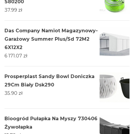
S80200
37.99
zł
Das Company Namiot Magazynowy-
Garażowy Summer Plus/Sd 72M2
6X12X2
6 171.07
zł
Prosperplast Sandy Bowl Doniczka
29Cm Biały Dsk290
35.90
zł
Bioogród Pułapka Na Myszy 730406
Żywołapka