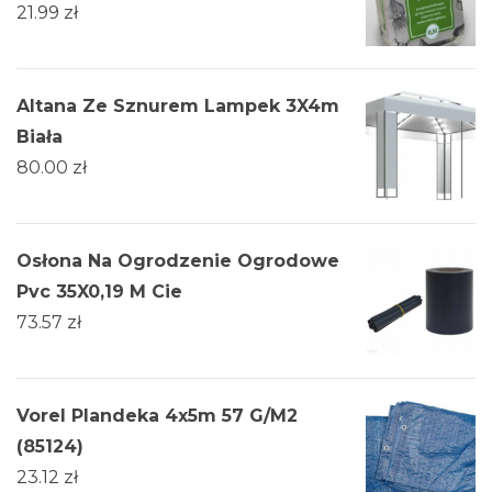
21.99
zł
Altana Ze Sznurem Lampek 3X4m
Biała
80.00
zł
Osłona Na Ogrodzenie Ogrodowe
Pvc 35X0,19 M Cie
73.57
zł
Vorel Plandeka 4x5m 57 G/M2
(85124)
23.12
zł