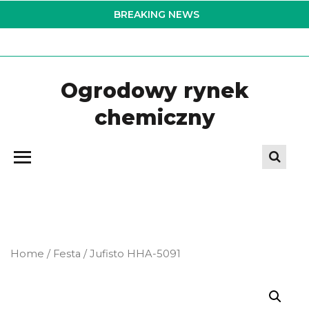
Skip
BREAKING NEWS
to
the
content
Ogrodowy rynek
chemiczny
Home
/
Festa
/ Jufisto HHA-5091