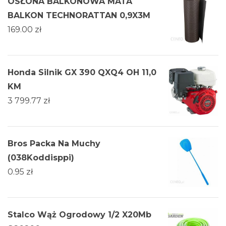
OSŁONA BALKONOWA MATA
BALKON TECHNORATTAN 0,9X3M
169.00
zł
Honda Silnik GX 390 QXQ4 OH 11,0
KM
3 799.77
zł
Bros Packa Na Muchy
(038Koddisppi)
0.95
zł
Stalco Wąż Ogrodowy 1/2 X20Mb