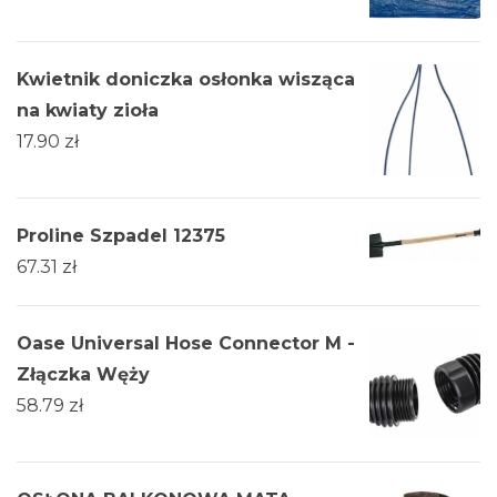
Kwietnik doniczka osłonka wisząca
na kwiaty zioła
17.90
zł
Proline Szpadel 12375
67.31
zł
Oase Universal Hose Connector M -
Złączka Węży
58.79
zł