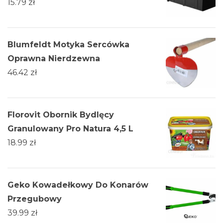
15.79
zł
Blumfeldt Motyka Sercówka
Oprawna Nierdzewna
46.42
zł
Florovit Obornik Bydlęcy
Granulowany Pro Natura 4,5 L
18.99
zł
Geko Kowadełkowy Do Konarów
Przegubowy
39.99
zł