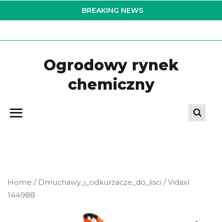
Skip
BREAKING NEWS
to
the
content
Ogrodowy rynek
chemiczny
Home
/
Dmuchawy_i_odkurzacze_do_lisci
/ Vidaxl
144988