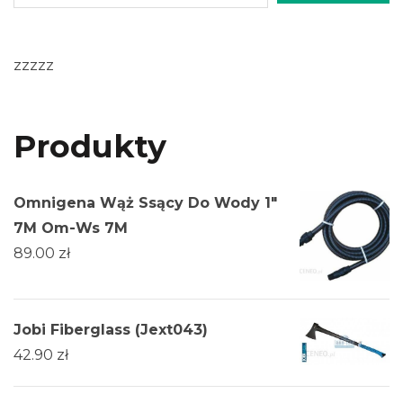
zzzzz
Produkty
Omnigena Wąż Ssący Do Wody 1"
7M Om-Ws 7M
89.00
zł
Jobi Fiberglass (Jext043)
42.90
zł