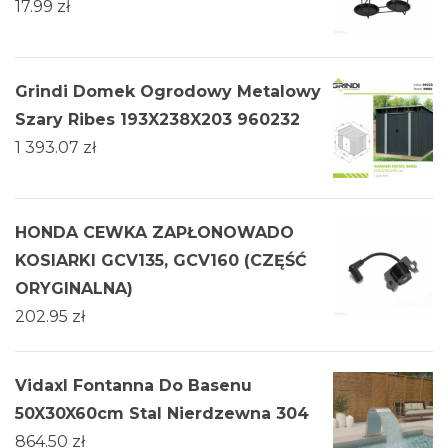
17.99
zł
Grindi Domek Ogrodowy Metalowy
Szary Ribes 193X238X203 960232
1 393.07
zł
HONDA CEWKA ZAPŁONOWADO
KOSIARKI GCV135, GCV160 (CZĘŚĆ
ORYGINALNA)
202.95
zł
Vidaxl Fontanna Do Basenu
50X30X60cm Stal Nierdzewna 304
864.50
zł