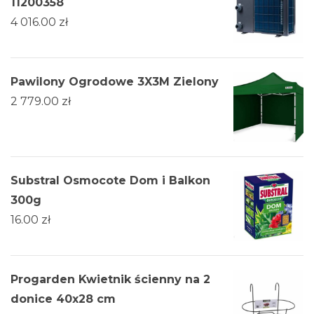
11200358
4 016.00
zł
Pawilony Ogrodowe 3X3M Zielony
2 779.00
zł
Substral Osmocote Dom i Balkon
300g
16.00
zł
Progarden Kwietnik ścienny na 2
donice 40x28 cm