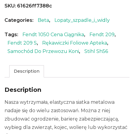
SKU:
61626ff7388c
Categories:
Beta
,
Lopaty_szpadle_i_widly
Tags:
Fendt 1050 Cena Ciągnika
,
Fendt 209
,
Fendt 209 S
,
Rękawiczki Foliowe Apteka
,
Samochód Do Przewozu Koni
,
Stihl Sh56
Description
Description
Nasza wytrzymała, elastyczna siatka metalowa
nadaje się do wielu zastosowań. Można z niej
zbudować ogrodzenie, barierę zabezpieczającą,
wybieg dla zwierząt, kojec, wolierę lub wykorzystać