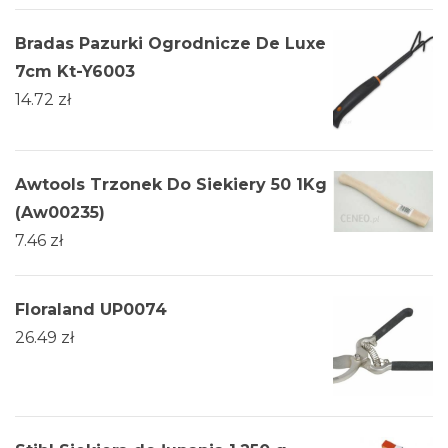
Bradas Pazurki Ogrodnicze De Luxe
7cm Kt-Y6003
14.72
zł
Awtools Trzonek Do Siekiery 50 1Kg
(Aw00235)
7.46
zł
Floraland UP0074
26.49
zł