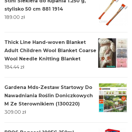
Stihl Siekiera do łupania 1.250 g,
stylisko 50 cm 881 1914
189.00
zł
Thick Line Hand-woven Blanket
Adult Children Wool Blanket Coarse
Wool Needle Knitting Blanket
184.44
zł
Gardena Mds-Zestaw Startowy Do
Nawadniania Roślin Doniczkowych
M Ze Sterownikiem (1300220)
309.00
zł