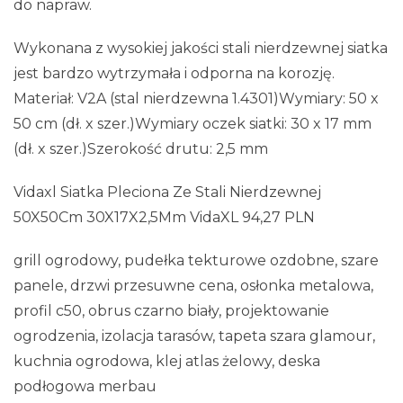
do napraw.
Wykonana z wysokiej jakości stali nierdzewnej siatka
jest bardzo wytrzymała i odporna na korozję.
Materiał: V2A (stal nierdzewna 1.4301)Wymiary: 50 x
50 cm (dł. x szer.)Wymiary oczek siatki: 30 x 17 mm
(dł. x szer.)Szerokość drutu: 2,5 mm
Vidaxl Siatka Pleciona Ze Stali Nierdzewnej
50X50Cm 30X17X2,5Mm VidaXL 94,27 PLN
grill ogrodowy, pudełka tekturowe ozdobne, szare
panele, drzwi przesuwne cena, osłonka metalowa,
profil c50, obrus czarno biały, projektowanie
ogrodzenia, izolacja tarasów, tapeta szara glamour,
kuchnia ogrodowa, klej atlas żelowy, deska
podłogowa merbau