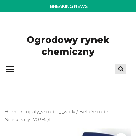
Skip
BREAKING NEWS
to
the
content
Ogrodowy rynek
chemiczny
Home
/
Lopaty_szpadle_i_widly
/ Beta Szpadel
Nieiskrzący 1703Ba/Pl