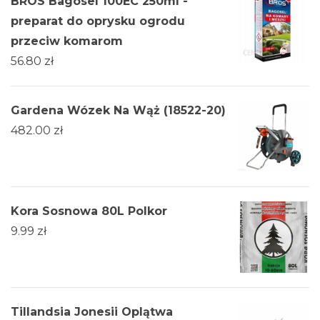
BROS Bagosel 100EC 250ml -
preparat do oprysku ogrodu
przeciw komarom
56.80
zł
Gardena Wózek Na Wąż (18522-20)
482.00
zł
Kora Sosnowa 80L Polkor
9.99
zł
Tillandsia Jonesii Oplątwa