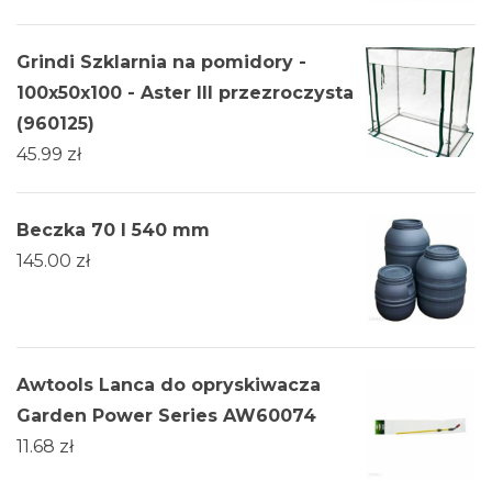
Grindi Szklarnia na pomidory -
100x50x100 - Aster III przezroczysta
(960125)
45.99
zł
Beczka 70 l 540 mm
145.00
zł
Awtools Lanca do opryskiwacza
Garden Power Series AW60074
11.68
zł