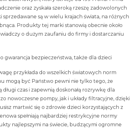
adczenie oraz zyskała szeroką rzeszę zadowolonych
ki sprzedawane są w wielu krajach świata, na różnych
abnąca. Produkty tej marki stanowią obecnie około
 świadczy o dużym zaufaniu do firmy i dostarczaniu
o gwarancja bezpieczeństwa, także dla dzieci
uwagę przykłada do wszelkich światowych norm
u mogą być Państwo pewni nie tylko tego, że
długi czas i zapewnią doskonałą rozrywkę dla
o nowoczesne pompy, jak i układy filtracyjne, dzięki
sisz martwić się o zdrowie dzieci korzystających z
senowa spełniają najbardziej restrykcyjne normy
dukty najlepszymi na świecie, budzącymi ogromne