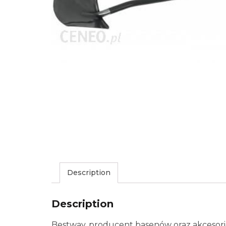
Description
Description
Bestway, producent basenów oraz akcesorió