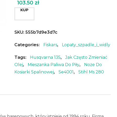
103.50
zł
KUP
SKU:
555b7d9e3d7c
Categories:
Fiskars
,
Lopaty_szpadle_i_widly
Tags:
Husqvarna 135
,
Jak Często Zmieniać
Olej
,
Mieszanka Paliwa Do Piły
,
Noże Do
Kosiarki Spalinowej
,
Se4001
,
Stihl Ms 280
w basenowych, który istnieje od 1994 roku. Firma