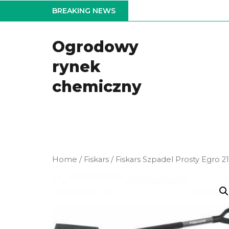
Skip
BREAKING NEWS
to
the
Ogrodowy
content
rynek
chemiczny
Home
/
Fiskars
/ Fiskars Szpadel Prosty Egro 2