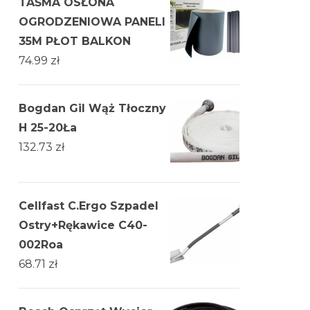
TAŚMA OSŁONA
OGRODZENIOWA PANELI
35M PŁOT BALKON
74.99
zł
Bogdan Gil Wąż Tłoczny
H 25-20Ła
132.73
zł
Cellfast C.Ergo Szpadel
Ostry+Rękawice C40-
002Roa
68.71
zł