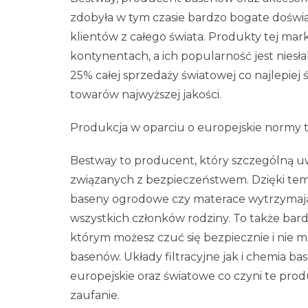
zdobyła w tym czasie bardzo bogate doświ
klientów z całego świata. Produkty tej mar
kontynentach, a ich popularność jest niesł
25% całej sprzedaży światowej co najlepiej
towarów najwyższej jakości.
Produkcja w oparciu o europejskie normy t
Bestway to producent, który szczególną 
związanych z bezpieczeństwem. Dzięki tem
baseny ogrodowe czy materace wytrzymają 
wszystkich członków rodziny. To także bardz
którym możesz czuć się bezpiecznie i nie mu
basenów. Układy filtracyjne jak i chemia ba
europejskie oraz światowe co czyni te pro
zaufanie.