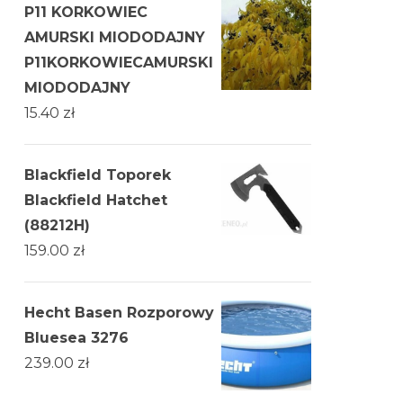
P11 KORKOWIEC
AMURSKI MIODODAJNY
P11KORKOWIECAMURSKI
MIODODAJNY
15.40
zł
Blackfield Toporek
Blackfield Hatchet
(88212H)
159.00
zł
Hecht Basen Rozporowy
Bluesea 3276
239.00
zł