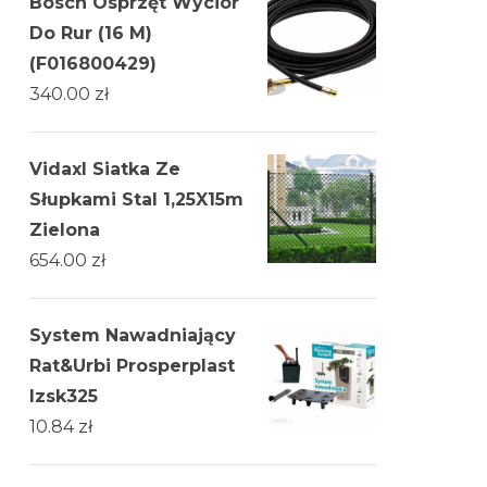
Bosch Osprzęt Wycior
Do Rur (16 M)
(F016800429)
340.00
zł
Vidaxl Siatka Ze
Słupkami Stal 1,25X15m
Zielona
654.00
zł
System Nawadniający
Rat&Urbi Prosperplast
Izsk325
10.84
zł