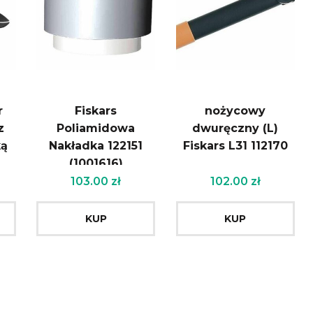
r
Fiskars
nożycowy
z
Poliamidowa
dwuręczny (L)
ką
Nakładka 122151
Fiskars L31 112170
(1001616)
103.00
zł
102.00
zł
KUP
KUP