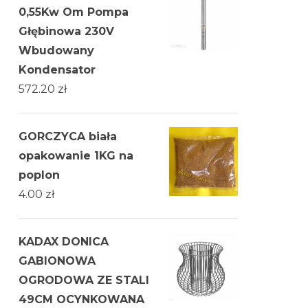
0,55Kw Om Pompa
Głębinowa 230V
Wbudowany
Kondensator
572.20
zł
GORCZYCA biała
opakowanie 1KG na
poplon
4.00
zł
KADAX DONICA
GABIONOWA
OGRODOWA ZE STALI
49CM OCYNKOWANA