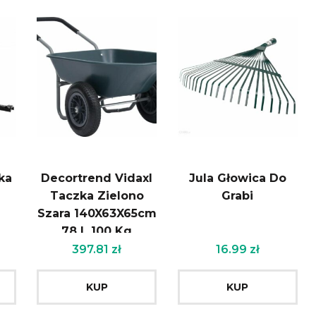
ka
Decortrend Vidaxl
Jula Głowica Do
Taczka Zielono
Grabi
Szara 140X63X65cm
78 L 100 Kg
Kg
397.81
zł
16.99
zł
KUP
KUP