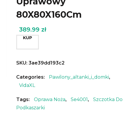
Uprawowy
80X80X160Cm
389.99
zł
KUP
SKU:
3ae39dd193c2
Categories:
Pawilony_altanki_i_domki
,
VidaXL
Tags:
Oprawa Noża
,
Se4001
,
Szczotka Do
Podkaszarki