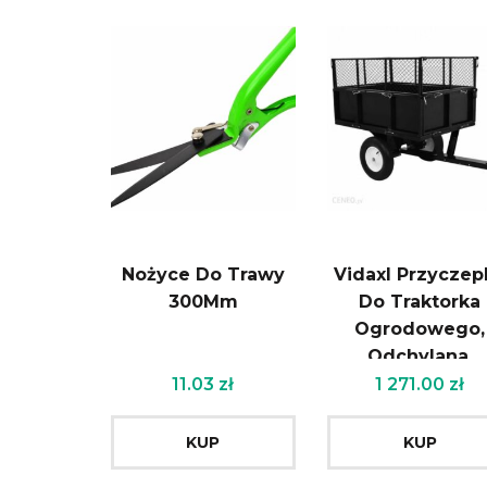
Nożyce Do Trawy
Vidaxl Przyczep
300Mm
Do Traktorka
Ogrodowego,
Odchylana,
Ładowność 300 
11.03
zł
1 271.00
zł
KUP
KUP