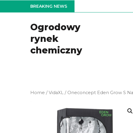
Skip
BREAKING NEWS
to
the
Ogrodowy
content
rynek
chemiczny
Home
/
VidaXL
/ Oneconcept Eden Grow S 