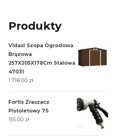
Produkty
Vidaxl Szopa Ogrodowa
Brązowa
257X205X178Cm Stalowa
47031
1 718.00
zł
Fortis Zraszacz
Pistoletowy 7S
155.00
zł