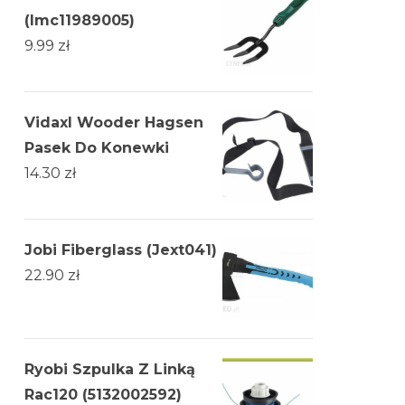
(lmc11989005)
9.99
zł
Vidaxl Wooder Hagsen
Pasek Do Konewki
14.30
zł
Jobi Fiberglass (Jext041)
22.90
zł
Ryobi Szpulka Z Linką
Rac120 (5132002592)