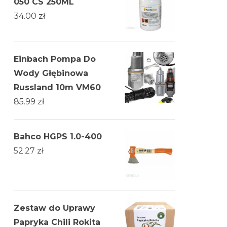
050 CS 250ML
34.00
zł
Einbach Pompa Do
Wody Głębinowa
Russland 10m VM60
85.99
zł
Bahco HGPS 1.0-400
52.27
zł
Zestaw do Uprawy
Papryka Chili Rokita