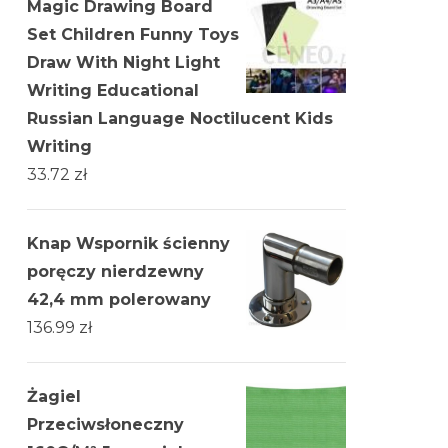
Magic Drawing Board
Set Children Funny Toys
Draw With Night Light
Writing Educational
Russian Language Noctilucent Kids
Writing
33.72
zł
Knap Wspornik ścienny
poręczy nierdzewny
42,4 mm polerowany
136.99
zł
Żagiel
Przeciwsłoneczny