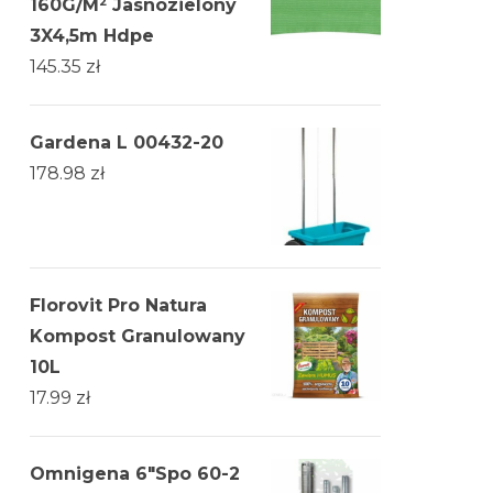
160G/M² Jasnozielony
3X4,5m Hdpe
145.35
zł
Gardena L 00432-20
178.98
zł
Florovit Pro Natura
Kompost Granulowany
10L
17.99
zł
Omnigena 6"Spo 60-2