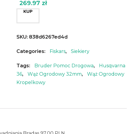
269.97
zł
KUP
SKU:
838d6267ed4d
Categories:
Fiskars
,
Siekiery
Tags:
Bruder Pomoc Drogowa
,
Husqvarna
36
,
Wąż Ogrodowy 32mm
,
Wąż Ogrodowy
Kropelkowy
wadniania Bradas 97,00 PLN