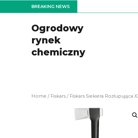
Skip
BREAKING NEWS
to
the
Ogrodowy
content
rynek
chemiczny
Home
/
Fiskars
/ Fiskars Siekiera Rozłupująca X