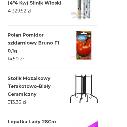
(4"4 Kw) Silnik Włoski
4 329.52
zł
Polan Pomidor
szklarniowy Bruno F1
0,1g
14.50
zł
Stolik Mozaikowy
Terakotowo-Biały
Ceramiczny
313.35
zł
Łopatka Lady 28Cm