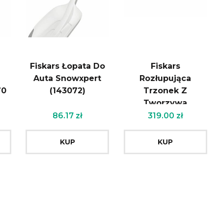
Fiskars Łopata Do
Fiskars
Auta Snowxpert
Rozłupująca
70
(143072)
Trzonek Z
Tworzywa
Sztucznego 1,83kg
86.17
zł
319.00
zł
964mm 122503
KUP
KUP