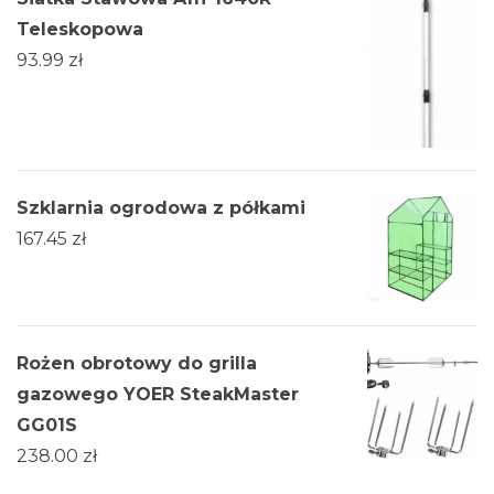
Teleskopowa
93.99
zł
Szklarnia ogrodowa z półkami
167.45
zł
Rożen obrotowy do grilla
gazowego YOER SteakMaster
GG01S
238.00
zł