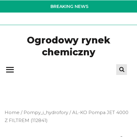
Skip
BREAKING NEWS
to
the
content
Ogrodowy rynek
chemiczny
Home
/
Pompy_i_hydrofory
/ AL-KO Pompa JET 4000
Z FILTREM (112841)