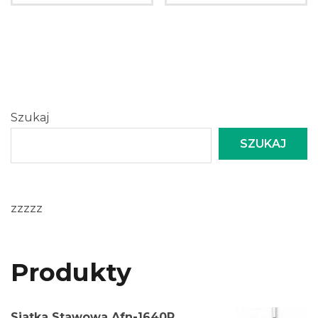
Szukaj
SZUKAJ
zzzzz
Produkty
Siatka Stawowa Afn-1640R