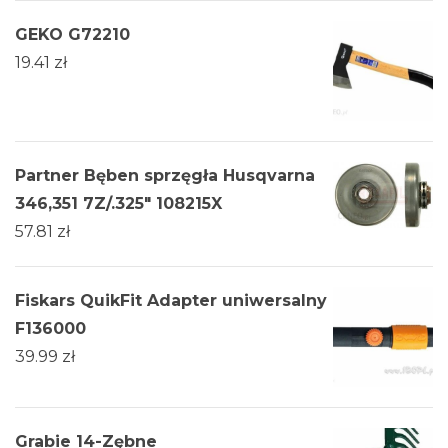
GEKO G72210
19.41
zł
Partner Bęben sprzęgła Husqvarna
346,351 7Z/.325" 108215X
57.81
zł
Fiskars QuikFit Adapter uniwersalny
F136000
39.99
zł
Grabie 14-Zębne